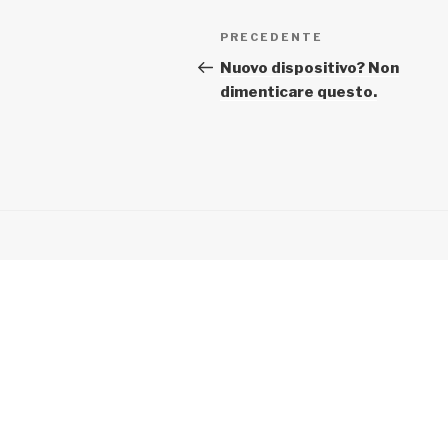
Navigazione
Articolo
PRECEDENTE
articoli
precedente:
Nuovo dispositivo? Non
dimenticare questo.