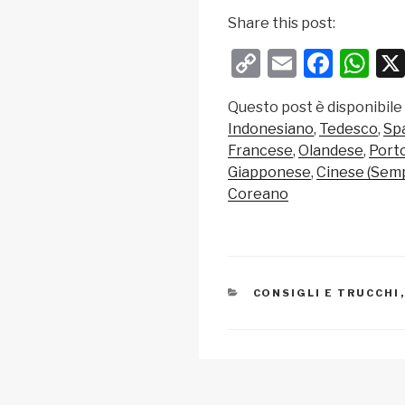
Share this post:
C
E
F
W
o
m
a
h
Questo post è disponibile
p
ail
c
at
Indonesiano
Tedesco
Sp
y
e
s
Francese
Olandese
Port
Li
b
A
Giapponese
Cinese (Semp
Coreano
n
o
p
k
o
p
k
CATEGORIE
CONSIGLI E TRUCCHI