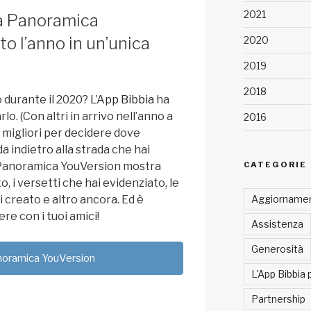
2021
tua Panoramica
o l’anno in un’unica
2020
2019
2018
io durante il 2020?
L’App Bibbia
ha
rlo. (Con altri in arrivo nell’anno a
2016
 migliori per decidere dove
a indietro alla strada che hai
CATEGORIE
 Panoramica YouVersion mostra
, i versetti che hai evidenziato, le
Aggiornamen
 creato e altro ancora. Ed è
re con i tuoi amici!
Assistenza
Generosità
noramica YouVersion
L'App Bibbia 
Partnership