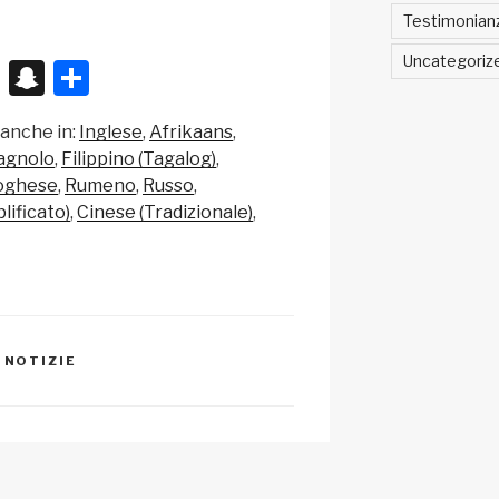
Testimonian
Uncategoriz
X
S
C
n
o
 anche in:
Inglese
Afrikaans
a
n
agnolo
Filippino (Tagalog)
p
di
oghese
Rumeno
Russo
c
vi
lificato)
Cinese (Tradizionale)
h
di
at
,
NOTIZIE