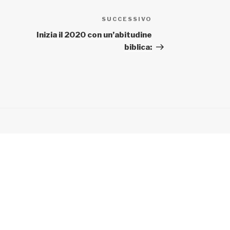
SUCCESSIVO
Articolo
successivo
Inizia il 2020 con un’abitudine
biblica: