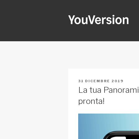
Salta
al
contenuto
YOUVERSI
Seeking God every day.
PUBBLICATO
31 DICEMBRE 2019
IL
La tua Panorami
pronta!