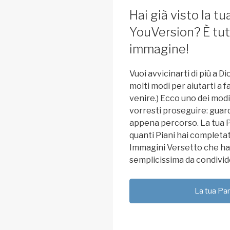
Hai già visto la 
YouVersion? È tutt
immagine!
Vuoi avvicinarti di più a D
molti modi per aiutarti a fa
venire.) Ecco uno dei modi
vorresti proseguire: guard
appena percorso. La tua
quanti Piani hai completato
Immagini Versetto che hai
semplicissima da condivide
La tua Pa