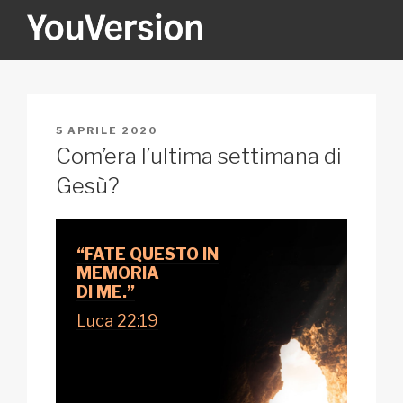
Salta
al
contenuto
YOUVERSION
Seeking God every day.
PUBBLICATO
5 APRILE 2020
IL
Com’era l’ultima settimana di
Gesù?
“FATE QUESTO IN
MEMORIA
DI ME.”
Luca 22:19