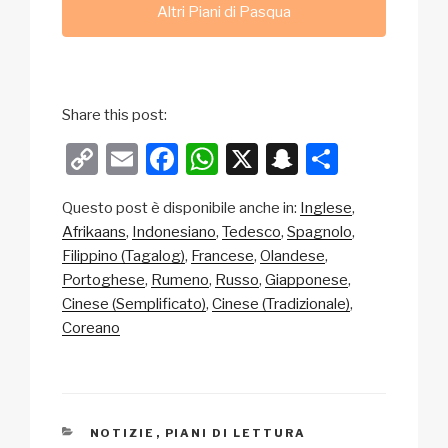
Altri Piani di Pasqua
Share this post:
C
E
F
W
X
S
C
o
m
a
h
n
o
Questo post è disponibile anche in:
Inglese
p
ail
c
at
a
n
Afrikaans
Indonesiano
Tedesco
Spagnolo
y
e
s
p
di
Filippino (Tagalog)
Francese
Olandese
Li
b
A
c
vi
Portoghese
Rumeno
Russo
Giapponese
Cinese (Semplificato)
Cinese (Tradizionale)
n
o
p
h
di
Coreano
k
o
p
at
k
CATEGORIE
NOTIZIE
,
PIANI DI LETTURA