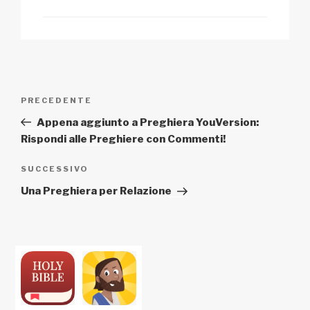
Navigazione
Articolo
PRECEDENTE
articoli
precedente:
Appena aggiunto a Preghiera YouVersion:
Rispondi alle Preghiere con Commenti!
Articolo
SUCCESSIVO
successivo
Una Preghiera per Relazione