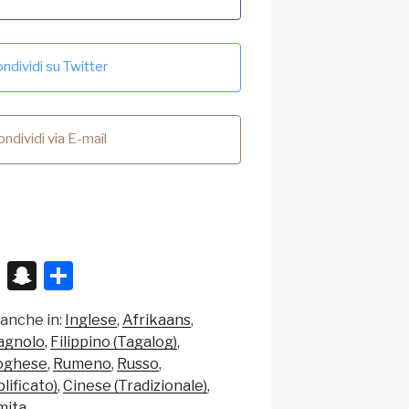
ndividi su Twitter
ndividi via E-mail
X
S
C
n
o
 anche in:
Inglese
Afrikaans
a
n
agnolo
Filippino (Tagalog)
p
di
oghese
Rumeno
Russo
c
vi
lificato)
Cinese (Tradizionale)
mita