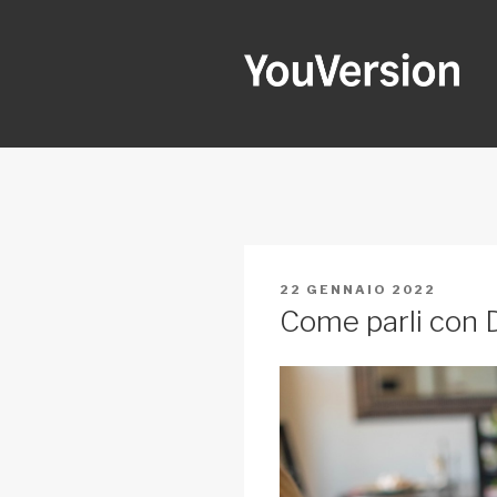
Salta
al
contenuto
YOUVERSI
Seeking God every day.
PUBBLICATO
22 GENNAIO 2022
IL
Come parli con 