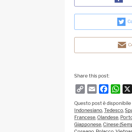
Co
Co
Share this post:
C
E
F
W
o
m
a
h
Questo post è disponibile
p
ail
c
at
Indonesiano
Tedesco
Sp
y
e
s
Francese
Olandese
Port
Li
b
A
Giapponese
Cinese (Semp
Coreano
Polacco
Vietna