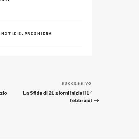
h
di
at
,
NOTIZIE
,
PREGHIERA
SUCCESSIVO
Articolo
successivo
izio
La Sfida di 21 giorni inizia il 1°
febbraio!