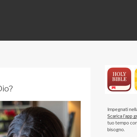
ON
Dio?
Impegnati nell
Scarica l'app g
tuo tempo con 
bisogno.