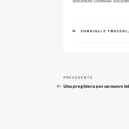
n
o
p
k
o
p
k
CATEGORIE
CONSIGLI E TRUCCHI
Navigazione
Articolo
PRECEDENTE
articoli
precedente:
Una preghiera per un nuovo in