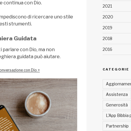
 continua con Dio.
2021
 impediscono di ricercare uno stile
2020
uesti strumenti.
2019
iera Guidata
2018
2016
 parlare con Dio, ma non
reghiera guidata può aiutare.
CATEGORIE
conversazione con Dio >
Aggiornamen
Assistenza
Generosità
L'App Bibbia 
Partnership