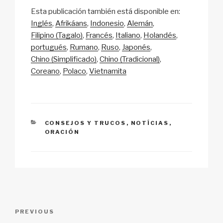
o
m
a
h
n
h
Esta publicación también está disponible en:
p
ail
c
at
a
ar
Inglés
Afrikáans
Indonesio
Alemán
y
e
s
p
e
Filipino (Tagalo)
Francés
Italiano
Holandés
Li
b
A
c
portugués
Rumano
Ruso
Japonés
Chino (Simplificado)
Chino (Tradicional)
n
o
p
h
Coreano
Polaco
Vietnamita
k
o
p
at
k
CATEGORIES
CONSEJOS Y TRUCOS
,
NOTÍCIAS
,
ORACIÓN
Post
Previous
PREVIOUS
navigation