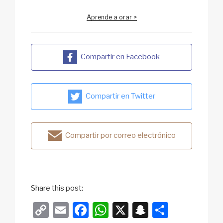
Aprende a orar >
Compartir en Facebook
Compartir en Twitter
Compartir por correo electrónico
Share this post:
C
E
F
W
X
S
S