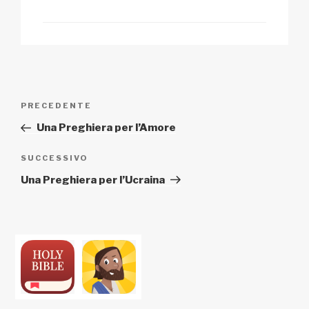
Navigazione
Articolo
PRECEDENTE
articoli
precedente:
Una Preghiera per l’Amore
Articolo
SUCCESSIVO
successivo
Una Preghiera per l’Ucraina