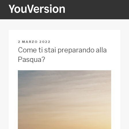
Salta
al
contenuto
YOUVERSION
Seeking God every day.
PUBBLICATO
2 MARZO 2022
IL
Come ti stai preparando alla
Pasqua?