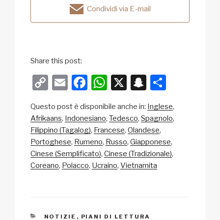
Condividi via E-mail
Share this post:
C
E
F
W
X
S
C
o
m
a
h
n
o
Questo post è disponibile anche in:
Inglese
p
ail
c
at
a
n
Afrikaans
Indonesiano
Tedesco
Spagnolo
y
e
s
p
di
Filippino (Tagalog)
Francese
Olandese
Li
b
A
c
vi
Portoghese
Rumeno
Russo
Giapponese
Cinese (Semplificato)
Cinese (Tradizionale)
n
o
p
h
di
Coreano
Polacco
Ucraino
Vietnamita
k
o
p
at
k
CATEGORIE
NOTIZIE
,
PIANI DI LETTURA