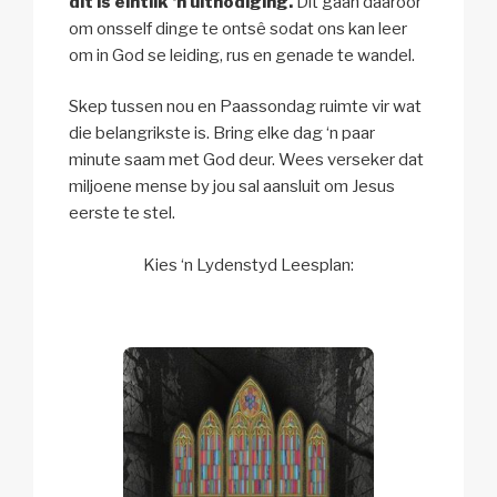
dit is eintlik ‘n uitnodiging.
Dit gaan daaroor
om onsself dinge te ontsê sodat ons kan leer
om in God se leiding, rus en genade te wandel.
Skep tussen nou en Paassondag ruimte vir wat
die belangrikste is. Bring elke dag ‘n paar
minute saam met God deur. Wees verseker dat
miljoene mense by jou sal aansluit om Jesus
eerste te stel.
Kies ‘n Lydenstyd Leesplan: