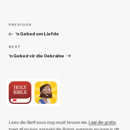
Post
Previous
PREVIOUS
navigation
Post
‘n Gebed om Liefde
Next
NEXT
Post
‘n Gebed vir die Oekraïne
Lees die Skrif soos nog nooit tevore nie.
Laai die gratis
toep af
en lees gereeld die Bybel, wanneer en waar jy dit