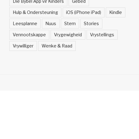
Die Bybel App vir Kinders
Gebed
Hulp & Ondersteuning
iOS (iPhone iPad)
Kindle
Leesplanne
Nuus
Stem
Stories
Vennootskappe
Vrygewigheid
Vrystellings
Vrywilliger
Wenke & Raad