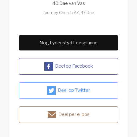
40 Dae van Vas
Journey Church AZ, 47 Dae
Nog Lydenstyd Leesplanne
Deel op Facebook
Deel op Twitter
Deel per e-pos