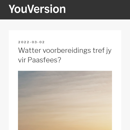
Skip
to
content
YOUVERSION
Seeking God every day.
POSTED
2022-03-02
ON
Watter voorbereidings tref jy
vir Paasfees?