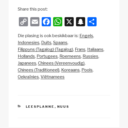
Share this post:
C
E
F
W
X
S
S
o
m
a
h
n
h
Die plasing is ook beskikbaar is:
Engels
p
ail
c
at
a
ar
Indonesies
Duits
Spaans
y
e
s
p
e
Filippyns (Tagalog) (Tagalog)
Frans
Italiaans
Li
b
A
c
Hollands
Portugees
Roemeens
Russies
Japanees
Chinees (Vereenvoudig)
n
o
p
h
Chinees (Traditioneel)
Koreaans
Pools
k
o
p
at
Oekraïnies
Viëtnamees
k
CATEGORIES
LEESPLANNE
,
NUUS