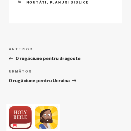
CATEGORII
NOUTĂȚI
,
PLANURI BIBLICE
Navigare
Articol
ANTERIOR
în
anterior
O rugăciune pentru dragoste
articole
Articolul
URMĂTOR
următor
O rugăciune pentru Ucraina