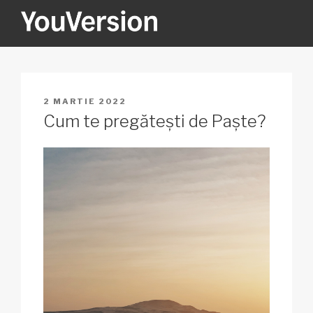
Sari
la
conținut
YOUVERSION
Seeking God every day.
PUBLICAT
2 MARTIE 2022
PE
Cum te pregătești de Paște?