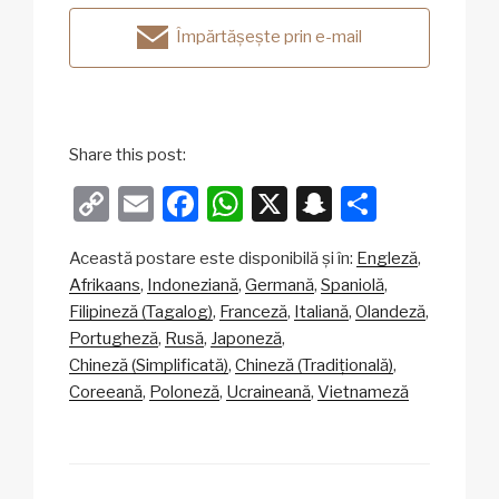
Împărtășește prin e-mail
Share this post:
C
E
F
W
X
S
P
o
m
a
h
n
ar
Această postare este disponibilă și în:
Engleză
p
ail
c
at
a
ta
Afrikaans
Indoneziană
Germană
Spaniolă
y
e
s
p
je
Filipineză (Tagalog)
Franceză
Italiană
Olandeză
Li
b
A
c
az
Portugheză
Rusă
Japoneză
Chineză (Simplificată)
Chineză (Tradițională)
n
o
p
h
ă
Coreeană
Poloneză
Ucraineană
Vietnameză
k
o
p
at
k