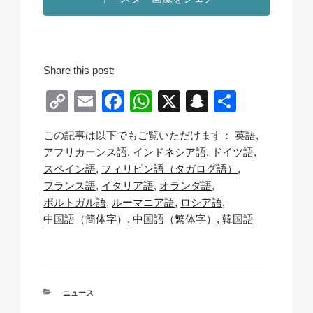
Share this post:
C
E
F
W
X
S
共
o
m
a
h
n
有
この記事は以下でもご覧いただけます：
英語
p
ail
c
at
a
アフリカーンス語
インドネシア語
ドイツ語
y
e
s
p
スペイン語
フィリピン語（タガログ語）
Li
b
A
c
フランス語
イタリア語
オランダ語
ポルトガル語
ルーマニア語
ロシア語
n
o
p
h
中国語（簡体字）
中国語（繁体字）
韓国語
k
o
p
at
k
カ
ニュース
テ