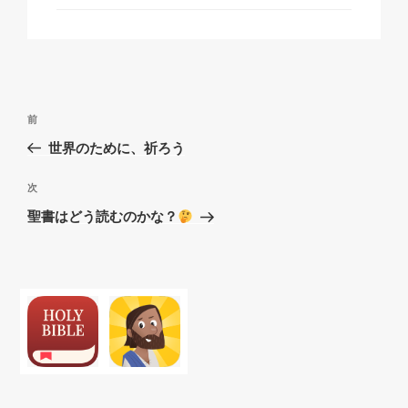
ゴ
リ
ー
投
過
前
稿
去
世界のために、祈ろう
ナ
の
ビ
投
次
次
稿
ゲ
の
聖書はどう読むのかな？
投
ー
稿
シ
ョ
ン