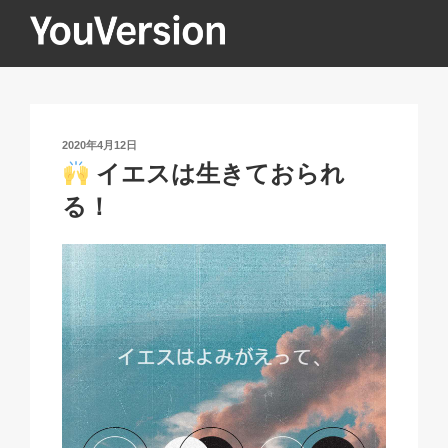
コ
ン
テ
YOUVERSION
Seeking God every day.
ン
ツ
へ
投
2020年4月12日
ス
稿
イエスは生きておられ
キ
日:
る！
ッ
プ