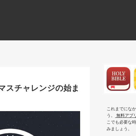
N
マスチャレンジの始ま
これまでにな
う。
無料アプ
こでも必要な
みましょう。