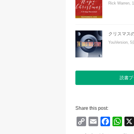
Rick Warren,
クリスマス
YouVersion, 
読書プ
Share this post:
C
E
F
W
o
m
a
h