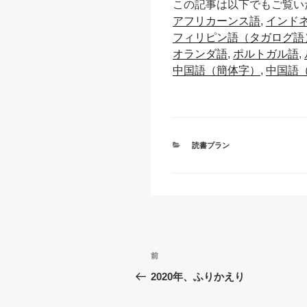
この記事は以下でもご覧い
p
ail
c
at
アフリカーンス語
インド
y
e
s
フィリピン語（タガログ語
Li
b
A
オランダ語
ポルトガル語
中国語（簡体字）
中国語
n
o
p
k
o
p
k
カ
読書プラン
テ
ゴ
リ
ー
投
過
前
稿
去
2020年、ふりかえり
の
ナ
投