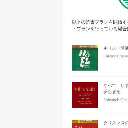
​以下の読書プランを開始
トプランを行っている場合
キリスト降
Calvary Chape
なべて し
安らぎを
Asheritah Ciu
クリスマス