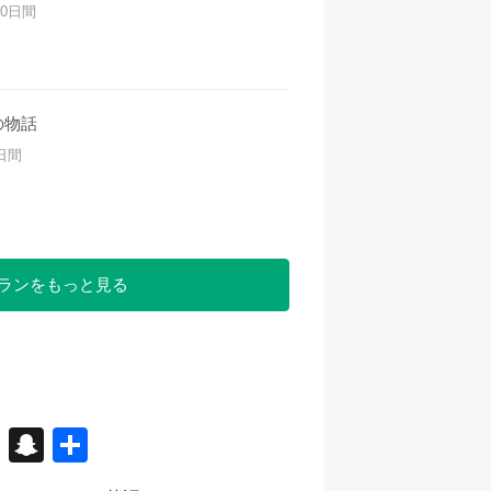
 10日間
の物話
5日間
ランをもっと見る
X
S
共
n
有