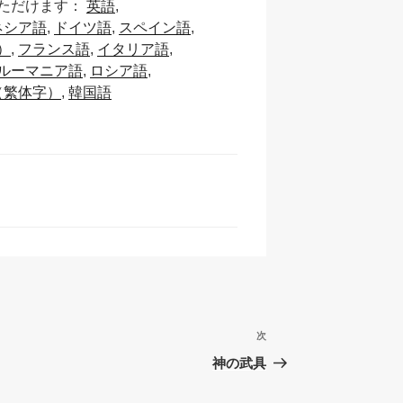
ただけます：
英語
a
ネシア語
ドイツ語
スペイン語
p
）
フランス語
イタリア語
c
ルーマニア語
ロシア語
（繁体字）
韓国語
h
at
次
次
の
神の武具
投
稿