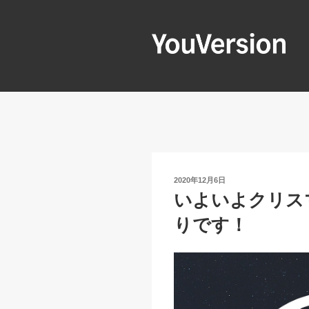
コ
ン
テ
ン
YOUVERSIO
Seeking God every day.
ツ
へ
ス
キ
ッ
プ
投
2020年12月6日
稿
いよいよクリス
日:
りです！