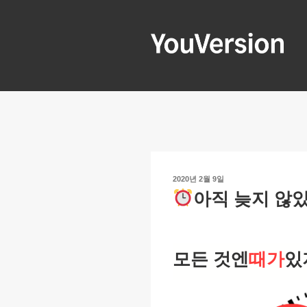
콘
텐
츠
로
YOUVERSIO
Seeking God every day.
바
로
가
기
작
2020년 2월 9일
성
아직 늦지 않
일
자
모든 것엔
때가
있