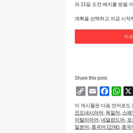
의 21일 도전 배지를 받을 
계획을 선택하고 지금 시작
지금
Share this post:
C
E
F
W
o
m
a
h
이 게시물은 다음 언어로도 
p
ail
c
at
인도네시아어
독일어
스페
y
e
s
이탈리아어
네덜란드어
포
Li
b
A
일본어
중국어 (간체)
중국어