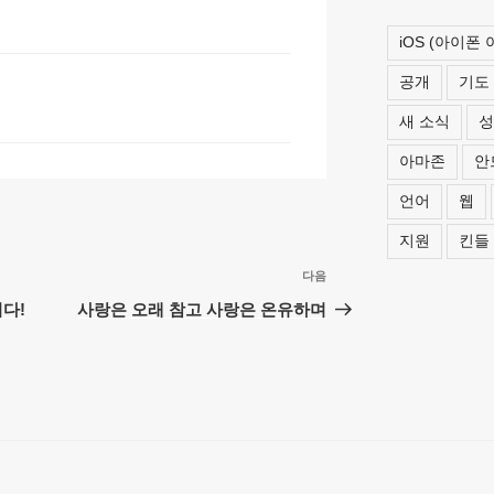
h
iOS (아이폰
at
공개
기도
새 소식
성
아마존
안
언어
웹
지원
킨들
다음
다
음
니다!
사랑은 오래 참고 사랑은 온유하며
글