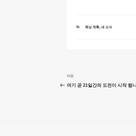
n
o
p
k
o
p
k
카
묵상 계획
,
새 소식
테
고
리
글
이
이전
탐
전
여기 곧 21일간의 도전이 시작 됩
글
색