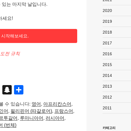
수 있는 마지막 날입니다.
2020
하세요!
2019
2018
 시작해보세요.
2017
도전 규칙
2016
2015
2014
2013
X
S
S
n
h
2012
볼 수 있습니다:
영어
아프리칸스어
a
ar
2011
인어
필리핀어 (따갈로어)
프랑스어
p
e
르투갈어
루마니아어
러시아어
c
 (번체)
카테고리