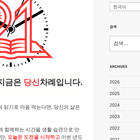
한국어
검색
검
색:
ARCHIVES
 지금은
당신
차례입니다.
2026
2025
2024
 읽기로 마음 먹는다면, 당신의 삶은
2023
2022
과 함께하는 시간을 생활 습관으로 만
만,
오늘은 도전을 시작하고
이번 년도
2021