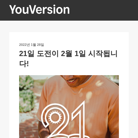
콘
텐
츠
YOUVERSION
Seeking God every day.
로
바
로
작
2022년 1월 28일
가
성
21일 도전이 2월 1일 시작됩니
기
일
자
다!