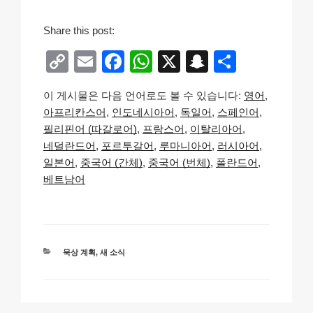
Share this post:
C
E
F
W
X
S
S
o
m
a
h
n
h
이 게시물은 다음 언어로도 볼 수 있습니다:
영어
p
ail
c
at
a
ar
아프리칸스어
인도네시아어
독일어
스페인어
y
e
s
p
e
필리핀어 (따갈로어)
프랑스어
이탈리아어
Li
b
A
c
네덜란드어
포르투갈어
루마니아어
러시아어
일본어
중국어 (간체)
중국어 (번체)
폴란드어
n
o
p
h
베트남어
k
o
p
at
k
카
묵상 계획
,
새 소식
테
고
리