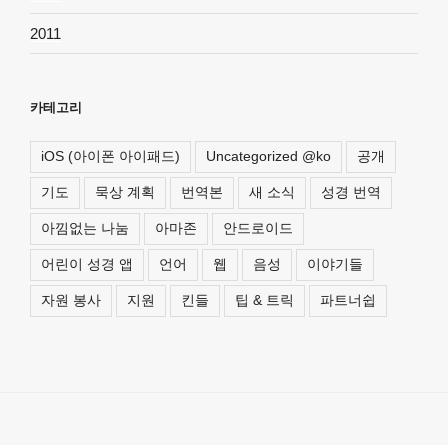
2011
카테고리
iOS (아이폰 아이패드)
Uncategorized @ko
공개
기도
묵상 계획
번역본
새 소식
성경 번역
아낌없는 나눔
아마존
안드로이드
어린이 성경 앱
언어
웹
음성
이야기들
자원 봉사
지원
킨들
팁 & 트릭
파트너쉽