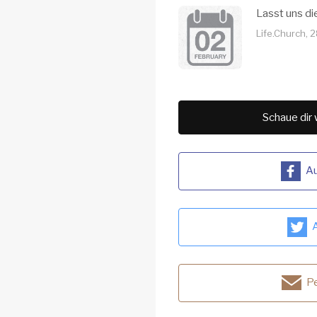
Lasst uns di
Life.Church, 
Schaue dir 
Au
A
Pe