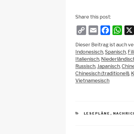
Share this post:
C
E
F
W
o
m
a
h
Dieser Beitrag ist auch ve
p
ail
c
at
Indonesisch
Spanisch
Fi
y
e
s
Italienisch
Niederländisc
Li
b
A
Russisch
Japanisch
Chine
Chinesisch (traditionell)
K
n
o
p
Vietnamesisch
k
o
p
k
KATEGORIEN
LESEPLÄNE
,
NACHRI