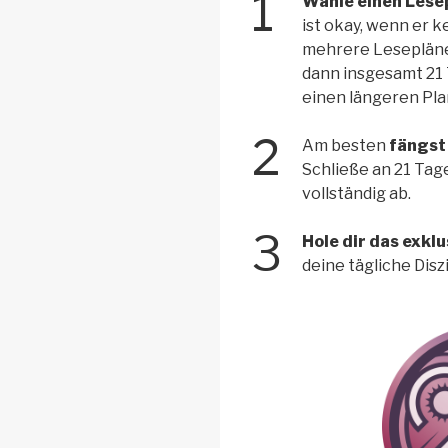
1
Wähle einen Lese
ist okay, wenn er k
mehrere Lesepläne
dann insgesamt 21 
einen längeren Pla
2
Am besten
fängst 
Schließe an 21 Ta
vollständig ab.
3
Hole dir das exkl
deine tägliche Diszi