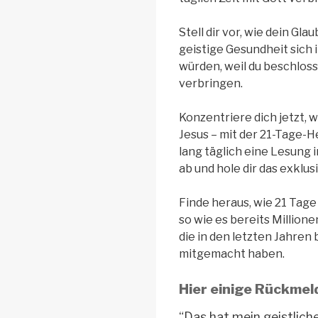
Stell dir vor, wie dein Gl
geistige Gesundheit sich
würden, weil du beschlosse
verbringen.
Konzentriere dich jetzt, 
Jesus – mit der 21-Tage-
lang täglich eine Lesung 
ab und hole dir das exklus
Finde heraus, wie 21 Tag
so wie es bereits Millio
die in den letzten Jahren
mitgemacht haben.
Hier einige Rückme
“Das hat mein geistlich