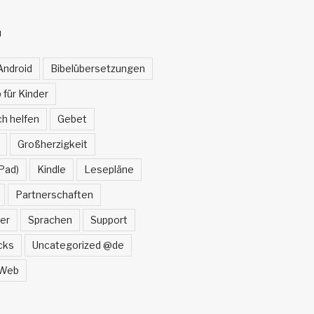
N
Android
Bibelübersetzungen
 für Kinder
h helfen
Gebet
Großherzigkeit
Pad)
Kindle
Lesepläne
Partnerschaften
er
Sprachen
Support
cks
Uncategorized @de
Web