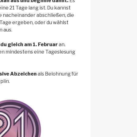
plan aus und beginne damit.
Es
eine 21 Tage lang ist. Du kannst
 nacheinander abschließen, die
Tage ergeben, oder du wählst
n aus.
du gleich am 1. Februar
an.
gen mindestens eine Tageslesung
usive Abzeichen
als Belohnung für
plin.