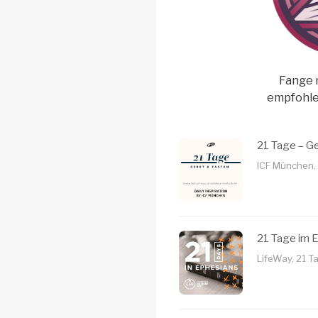
Fange 
empfohle
21 Tage – G
ICF München,
21 Tage im 
LifeWay, 21 T