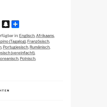
X
S
T
n
eil
rfügbar in:
Englisch
Afrikaans
a
e
lipino (Tagalog)
Französisch
p
n
h
Portugiesisch
Rumänisch
c
sisch (vereinfacht)
oreanisch
Polnisch
h
at
CHTEN