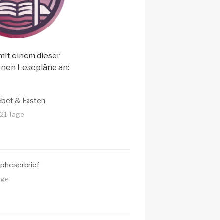
mit einem dieser
nen Lesepläne an:
ebet & Fasten
 21 Tage
Epheserbrief
age