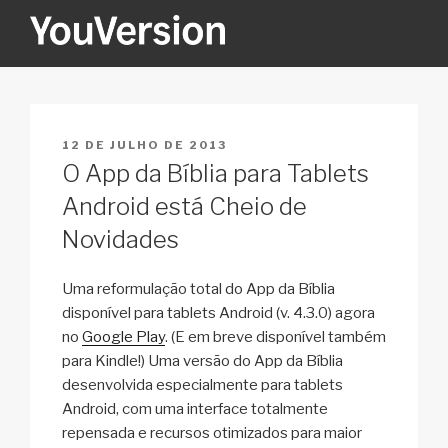
Pular
para
o
YOUVERSION
Seeking God every day.
conteúdo
PUBLICADO
12 DE JULHO DE 2013
EM
O App da Bíblia para Tablets
Android está Cheio de
Novidades
Uma reformulação total do App da Bíblia
disponível para tablets Android (v. 4.3.0) agora
no
Google Play
. (E em breve disponível também
para Kindle!) Uma versão do App da Bíblia
desenvolvida especialmente para tablets
Android, com uma interface totalmente
repensada e recursos otimizados para maior