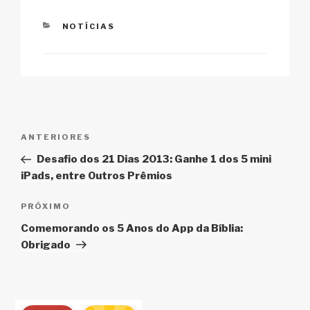
k
o
p
at
k
CATEGORIAS
NOTÍCIAS
Navegação
Post
ANTERIORES
de
anterior
Desafio dos 21 Dias 2013: Ganhe 1 dos 5 mini
Post
iPads, entre Outros Prêmios
Próximo
PRÓXIMO
post
Comemorando os 5 Anos do App da Bíblia:
Obrigado