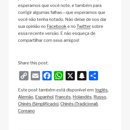
esperamos que você note, e também para
corrigir algumas falhas—que esperamos que
você não tenha notado. Não deixe de nos dar
sua opinião no
Facebook
e no
Twitter
sobre
essa recente versão. E não esqueça de
compartilhar com seus amigos!
Share this post:
C
E
F
W
X
S
S
o
m
a
h
n
h
Este post também está disponível em:
Inglês
p
ail
c
at
a
ar
Alemão
Espanhol
Francês
Holandês
Russo
y
e
s
p
e
Chinês (Simplificado)
Chinês (Tradicional)
Li
b
A
c
Coreano
n
o
p
h