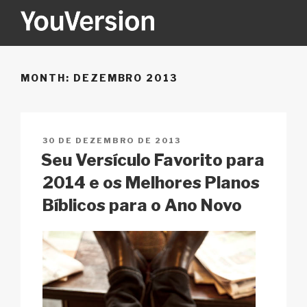
Pular
para
o
YOUVERSION
Seeking God every day.
conteúdo
MONTH:
DEZEMBRO 2013
PUBLICADO
30 DE DEZEMBRO DE 2013
EM
Seu Versículo Favorito para
2014 e os Melhores Planos
Bíblicos para o Ano Novo