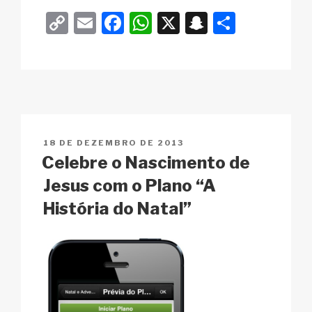
C
E
F
W
X
S
S
o
m
a
h
n
h
p
ail
c
at
a
ar
y
e
s
p
e
Li
b
A
c
n
o
p
h
PUBLICADO
18 DE DEZEMBRO DE 2013
k
o
p
at
EM
Celebre o Nascimento de
k
Jesus com o Plano “A
História do Natal”