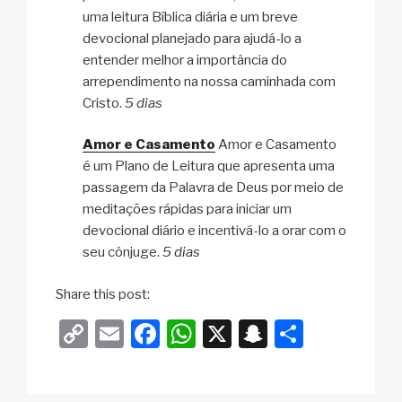
uma leitura Bíblica diária e um breve
devocional planejado para ajudá-lo a
entender melhor a importância do
arrependimento na nossa caminhada com
Cristo.
5 dias
Amor e Casamento
Amor e Casamento
é um Plano de Leitura que apresenta uma
passagem da Palavra de Deus por meio de
meditações rápidas para iniciar um
devocional diário e incentivá-lo a orar com o
seu cônjuge.
5 dias
Share this post:
C
E
F
W
X
S
S
o
m
a
h
n
h
p
ail
c
at
a
ar