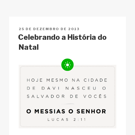
y
e
s
p
e
Li
b
A
c
n
o
p
h
PUBLICADO
25 DE DEZEMBRO DE 2013
k
o
p
at
EM
Celebrando a História do
k
Natal