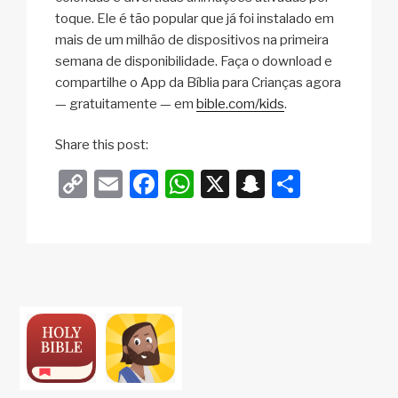
toque. Ele é tão popular que já foi instalado em
mais de um milhão de dispositivos na primeira
semana de disponibilidade. Faça o download e
compartilhe o App da Bíblia para Crianças agora
— gratuitamente — em
bible.com/kids
.
Share this post:
C
E
F
W
X
S
S
o
m
a
h
n
h
p
ail
c
at
a
ar
y
e
s
p
e
Li
b
A
c
n
o
p
h
k
o
p
at
k