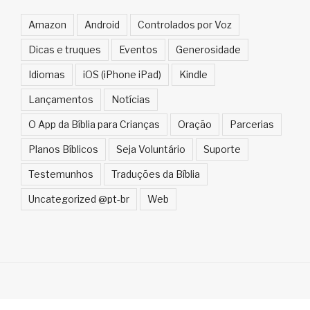
Amazon
Android
Controlados por Voz
Dicas e truques
Eventos
Generosidade
Idiomas
iOS (iPhone iPad)
Kindle
Lançamentos
Notícias
O App da Bíblia para Crianças
Oração
Parcerias
Planos Bíblicos
Seja Voluntário
Suporte
Testemunhos
Traduções da Bíblia
Uncategorized @pt-br
Web