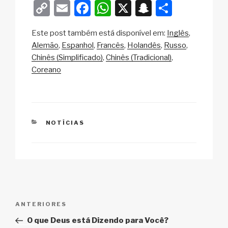
C
E
F
W
X
S
S
o
m
a
h
n
h
Este post também está disponível em:
Inglês
p
ail
c
at
a
ar
Alemão
Espanhol
Francês
Holandês
Russo
y
e
s
p
e
Chinês (Simplificado)
Chinês (Tradicional)
Li
b
A
c
Coreano
n
o
p
h
k
o
p
at
k
CATEGORIAS
NOTÍCIAS
Navegação
Post
ANTERIORES
de
anterior
O que Deus está Dizendo para Você?
Post