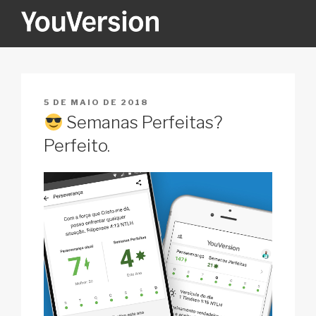
Pular
para
o
YOUVERSION
Seeking God every day.
conteúdo
PUBLICADO
5 DE MAIO DE 2018
EM
Semanas Perfeitas?
Perfeito.