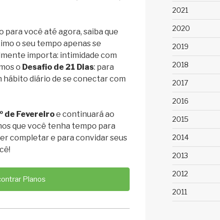
2021
2020
o para você até agora, saiba que
ximo o seu tempo apenas se
2019
lmente importa: intimidade com
2018
amos o
Desafio de 21 Dias
: para
m hábito diário de se conectar com
2017
2016
º de Fevereiro
e continuará ao
2015
mos que você tenha tempo para
2014
uer completar e para convidar seus
cê!
2013
2012
ontrar Planos
2011