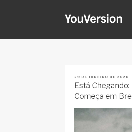
Pular
para
o
conteúdo
YOUVERSI
Seeking God every day.
PUBLICADO
29 DE JANEIRO DE 2020
EM
Está Chegando: 
Começa em Bre