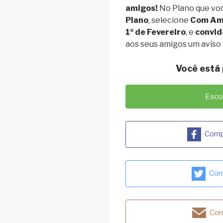
amigos!
No Plano que vo
Plano
, selecione
Com Am
1º de Fevereiro
, e
convid
aos seus amigos um aviso
Você está
Esco
Compa
Comp
Com