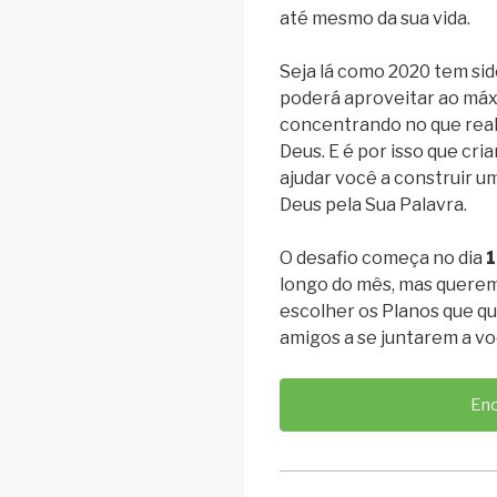
até mesmo da sua vida.
Seja lá como 2020 tem sid
poderá aproveitar ao má
concentrando no que rea
Deus. E é por isso que cri
ajudar você a construir u
Deus pela Sua Palavra.
O desafio começa no dia
1
longo do mês, mas quere
escolher os Planos que q
amigos a se juntarem a vo
Enc