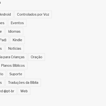
S
Android
Controlados por Voz
ues
Eventos
e
Idiomas
Pad)
Kindle
s
Notícias
ia para Crianças
Oração
Planos Bíblicos
rio
Suporte
s
Traduções da Bíblia
ed @pt-br
Web