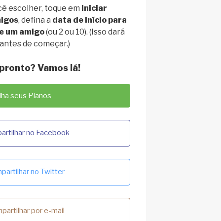
cê escolher, toque em
Iniciar
igos
, defina a
data de início para
e um amigo
(ou 2 ou 10). (Isso dará
 antes de começar.)
 pronto? Vamos lá!
lha seus Planos
rtilhar no Facebook
artilhar no Twitter
partilhar por e-mail