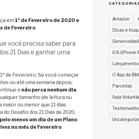
CATEGORIA
Amazon
eça em
1º de Fevereiro de 2020 e
s de Fevereiro
.
Dicas e truq
Generosidad
que você precisa saber para
dos 21 Dias e ganhar uma
iOS (iPhone i
Lançamento
O App da Bíbl
a 1º de Fevereiro. Se você começar
tes ou até uma semana depois,
Parcerias
ontinue e
não perca nenhum dia
.
Seja Voluntá
ualquer tamanho (de leitura ou
a maior ou menor que 21 dias.
Testemunho
 do Desafio dos 21 Dias de 2020,
Uncategoriz
pelo menos um dia de um Plano
ivos no mês de Fevereiro
.