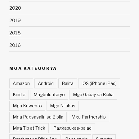
2020
2019
2018
2016
MGA KATEGORYA
Amazon
Android
Balita
iOS (iPhone iPad)
Kindle
Magboluntaryo
Mga Gabay sa Biblia
Mga Kuwento
Mga Nilabas
Mga Pagsasalin sa Biblia
Mga Partnership
Mga Tip at Trick
Pagkabukas-palad