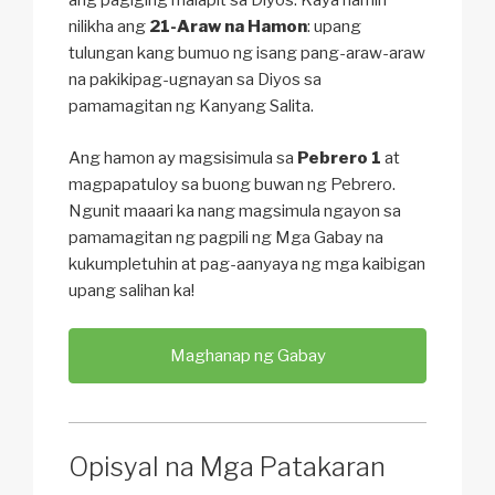
ang pagiging malapit sa Diyos. Kaya namin
nilikha ang
21-Araw na Hamon
: upang
tulungan kang bumuo ng isang pang-araw-araw
na pakikipag-ugnayan sa Diyos sa
pamamagitan ng Kanyang Salita.
Ang hamon ay magsisimula sa
Pebrero 1
at
magpapatuloy sa buong buwan ng Pebrero.
Ngunit maaari ka nang magsimula ngayon sa
pamamagitan ng pagpili ng Mga Gabay na
kukumpletuhin at pag-aanyaya ng mga kaibigan
upang salihan ka!
Maghanap ng Gabay
Opisyal na Mga Patakaran