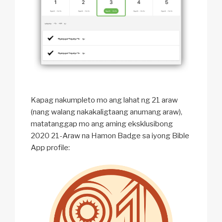
Kapag nakumpleto mo ang lahat ng 21 araw
(nang walang nakakaligtaang anumang araw),
matatanggap mo ang aming eksklusibong
2020 21-Araw na Hamon Badge sa iyong Bible
App profile: