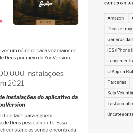
CATEGORIA
Amazon
o
Dicas e truq
Generosidad
iOS (iPhone i
 ver um número cada vez maior de
e Deus por meio da YouVersion.
Lançamento
O App da Bíbl
00.000 instalações
m 2021
Parcerias
Seja Voluntá
e instalações do aplicativo da
Testemunho
ouVersion
Uncategoriz
ortunidade para alguém
a de Deus pessoalmente. Essa
 circunstâncias sendo encontrada