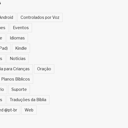
S
Android
Controlados por Voz
ues
Eventos
e
Idiomas
Pad)
Kindle
s
Notícias
ia para Crianças
Oração
Planos Bíblicos
rio
Suporte
s
Traduções da Bíblia
ed @pt-br
Web