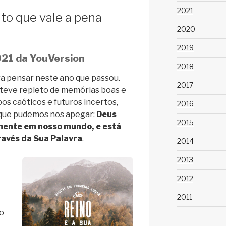
2021
o que vale a pena
2020
2019
021 da YouVersion
2018
 pensar neste ano que passou.
2017
steve repleto de memórias boas e
os caóticos e futuros incertos,
2016
que pudemos nos apegar:
Deus
2015
mente em nosso mundo, e está
ravés da Sua Palavra
.
2014
2013
2012
2011
o