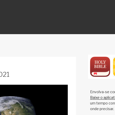
ON
021
Envolva-se co
Baixe o aplica
um tempo cons
onde precisar.