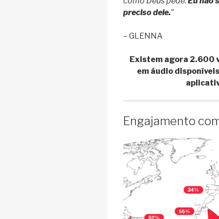
como Deus pede.
Eu não s
preciso dele.
”
– GLENNA
Existem agora 2.600 ve
em áudio disponívei
aplicati
Engajamento com a