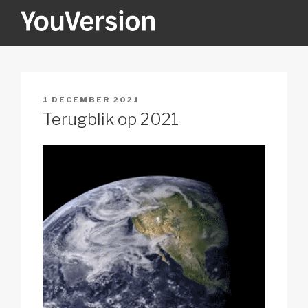
Naar
de
inhoud
YOUVERSION
Seeking God every day.
springen
GEPLAATST
1 DECEMBER 2021
OP
Terugblik op 2021