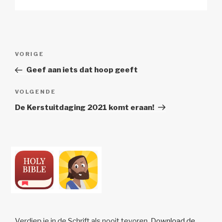
Berichtnavigatie
Vorig
VORIGE
bericht
Geef aan iets dat hoop geeft
Volgend
VOLGENDE
Bericht
De Kerstuitdaging 2021 komt eraan!
Verdiep je in de Schrift als nooit tevoren.
Download de