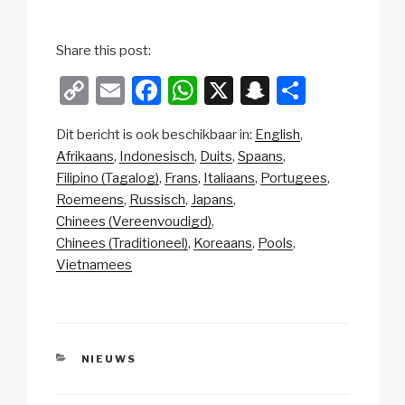
Share this post:
C
E
F
W
X
S
D
o
m
a
h
n
el
Dit bericht is ook beschikbaar in:
English
p
ail
c
at
a
e
Afrikaans
Indonesisch
Duits
Spaans
y
e
s
p
n
Filipino (Tagalog)
Frans
Italiaans
Portugees
Li
b
A
c
Roemeens
Russisch
Japans
Chinees (Vereenvoudigd)
n
o
p
h
Chinees (Traditioneel)
Koreaans
Pools
k
o
p
at
Vietnamees
k
CATEGORIEËN
NIEUWS