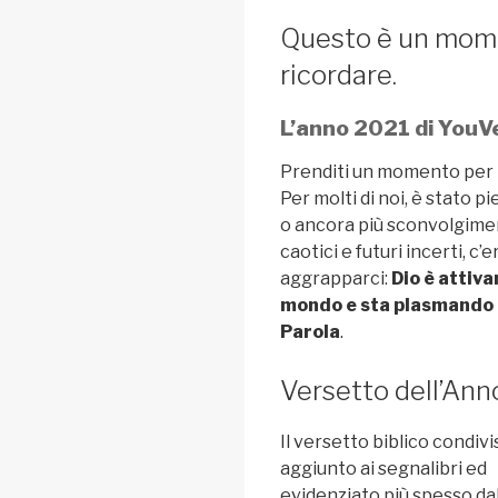
Questo è un mome
ricordare.
L’anno 2021 di YouV
Prenditi un momento per 
Per molti di noi, è stato p
o ancora più sconvolgimen
caotici e futuri incerti, c
aggrapparci:
Dio è attiv
mondo e sta plasmando l
Parola
.
Versetto dell’Ann
Il versetto biblico condivi
aggiunto ai segnalibri ed
evidenziato più spesso dal