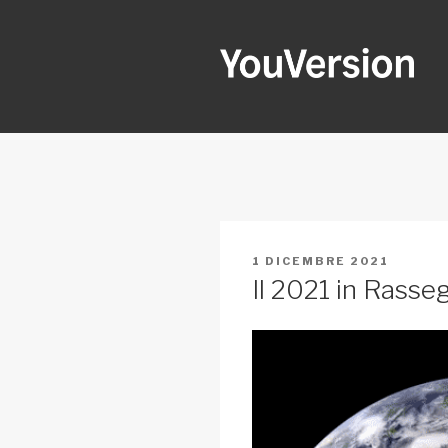
Salta
al
contenuto
YOUVERSI
Seeking God every day.
PUBBLICATO
1 DICEMBRE 2021
IL
Il 2021 in Rasse