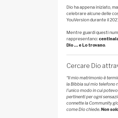
Dio ha appena iniziato, 
celebrare alcune delle c
YouVersion durante il 202
Mentre guardi questi nume
rappresentano:
centinaia
Dio … e Lo trovano
.
Cercare Dio attra
“Il mio matrimonio è termin
la Bibbia sul mio telefono
l’unico modo in cui potevo 
pertinenti per ogni sensa
connette la Community globa
come Dio chiede.
Non solo