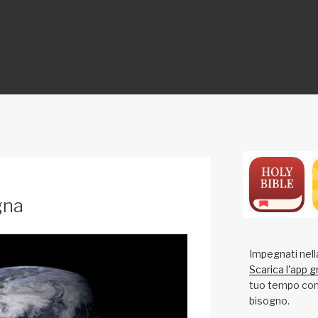
ON
gna
Impegnati nell
Scarica l'app g
tuo tempo con 
bisogno.