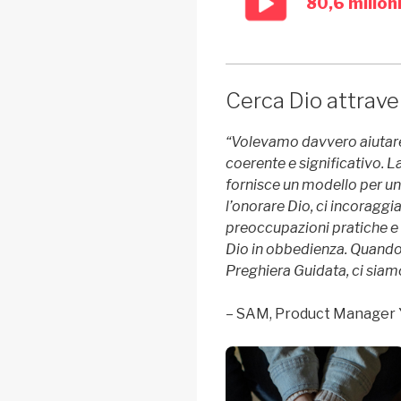
80,6 milion
Cerca Dio attrave
“Volevamo davvero aiutare
coerente e significativo. L
fornisce un modello per una
l’onorare Dio, ci incoragg
preoccupazioni pratiche e s
Dio in obbedienza. Quando
Preghiera Guidata, ci siamo
– SAM,
Product Manager 