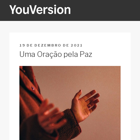
Pular
para
o
YOUVERSION
Seeking God every day.
conteúdo
PUBLICADO
19 DE DEZEMBRO DE 2021
EM
Uma Oração pela Paz