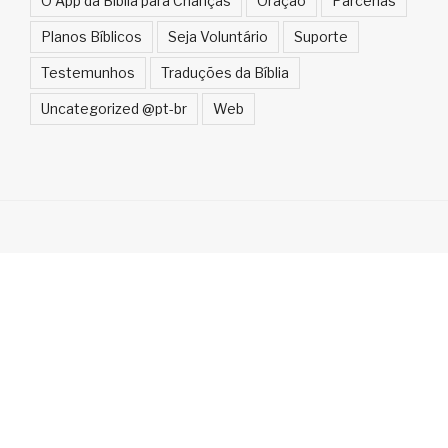
O App da Bíblia para Crianças
Oração
Parcerias
Planos Bíblicos
Seja Voluntário
Suporte
Testemunhos
Traduções da Bíblia
Uncategorized @pt-br
Web