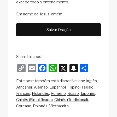
excede todo o entendimento.
Em nome de Jesus, amém.
Salvar Oração
Share this post:
C
E
F
W
X
S
S
o
m
a
h
n
h
Este post também está disponível em:
Inglês
p
ail
c
at
a
ar
Africâner
Alemão
Espanhol
Filipino (Tagalo)
y
e
s
p
e
Francês
Holandês
Romeno
Russo
Japonês
Li
b
A
c
Chinês (Simplificado)
Chinês (Tradicional)
Coreano
Polonês
Vietnamita
n
o
p
h