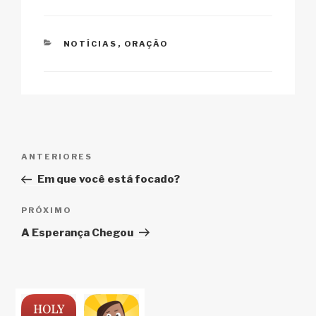
k
o
p
at
k
CATEGORIAS
NOTÍCIAS
,
ORAÇÃO
Navegação
Post
ANTERIORES
de
anterior
Em que você está focado?
Post
Próximo
PRÓXIMO
post
A Esperança Chegou