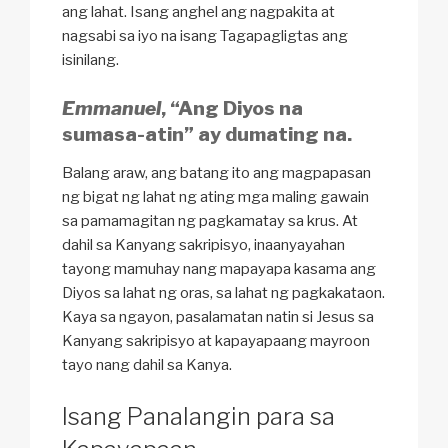
ang lahat. Isang anghel ang nagpakita at
nagsabi sa iyo na isang Tagapagligtas ang
isinilang.
Emmanuel
, “Ang Diyos na
sumasa-atin” ay dumating na.
Balang araw, ang batang ito ang magpapasan
ng bigat ng lahat ng ating mga maling gawain
sa pamamagitan ng pagkamatay sa krus. At
dahil sa Kanyang sakripisyo, inaanyayahan
tayong mamuhay nang mapayapa kasama ang
Diyos sa lahat ng oras, sa lahat ng pagkakataon.
Kaya sa ngayon, pasalamatan natin si Jesus sa
Kanyang sakripisyo at kapayapaang mayroon
tayo nang dahil sa Kanya.
Isang Panalangin para sa