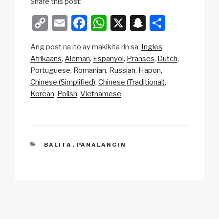
Share this post:
C
E
F
W
X
S
S
o
m
a
h
n
h
Ang post na ito ay makikita rin sa:
Ingles
p
ail
c
at
a
ar
Afrikaans
Aleman
Espanyol
Pranses
Dutch
y
e
s
p
e
Portuguese
Romanian
Russian
Hapon
Li
b
A
c
Chinese (Simplified)
Chinese (Traditional)
Korean
Polish
Vietnamese
n
o
p
h
k
o
p
at
k
CATEGORIES
BALITA
,
PANALANGIN
Post