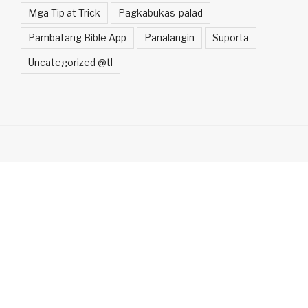
Mga Tip at Trick
Pagkabukas-palad
Pambatang Bible App
Panalangin
Suporta
Uncategorized @tl