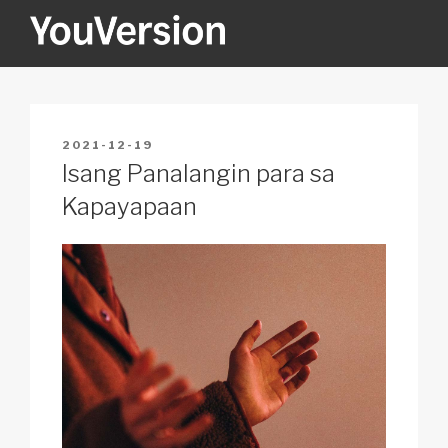
Skip
to
content
YOUVERSION
Seeking God every day.
POSTED
2021-12-19
ON
Isang Panalangin para sa
Kapayapaan