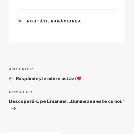
k
CATEGORII
NOUTĂȚI
,
RUGĂCIUNEA
Navigare
Articol
ANTERIOR
în
anterior
Răspândește iubire astăzi
articole
Articolul
URMĂTOR
următor
Descoperă-L pe Emanuel, „Dumnezeu este cu noi.”