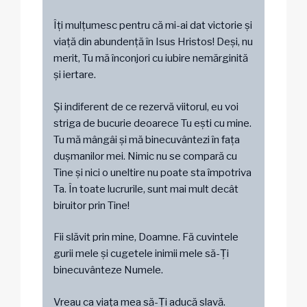
Îți mulțumesc pentru că mi-ai dat victorie și
viață din abundență în Isus Hristos! Deși, nu
merit, Tu mă înconjori cu iubire nemărginită
și iertare.
Și indiferent de ce rezervă viitorul, eu voi
striga de bucurie deoarece Tu ești cu mine.
Tu mă mângâi și mă binecuvântezi în fața
dușmanilor mei. Nimic nu se compară cu
Tine și nici o uneltire nu poate sta împotriva
Ta. În toate lucrurile, sunt mai mult decât
biruitor prin Tine!
Fii slăvit prin mine, Doamne. Fă cuvintele
gurii mele și cugetele inimii mele să-Ți
binecuvânteze Numele.
Vreau ca viața mea să-Ți aducă slavă.