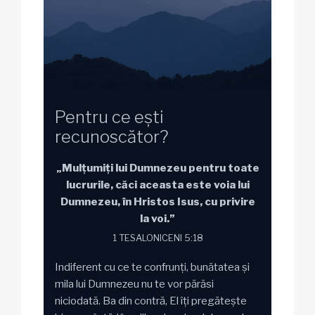
Pentru ce ești
recunoscător?
„Mulțumiți lui Dumnezeu pentru toate
lucrurile, căci aceasta este voia lui
Dumnezeu, în Hristos Isus, cu privire
la voi.”
1 TESALONICENI 5:18
Indiferent cu ce te confrunți, bunătatea și
mila lui Dumnezeu nu te vor părăsi
niciodată. Ba din contră, El îți pregătește