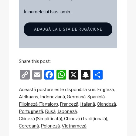
În numele lui Isus, amin.
ADAUGĂ LA LISTA DE RUGĂCIUNE
Share this post:
C
E
F
W
X
S
P
o
m
a
h
n
ar
Această postare este disponibilă și în:
Engleză
p
ail
c
at
a
ta
Afrikaans
Indoneziană
Germană
Spaniolă
y
e
s
p
je
Filipineză (Tagalog)
Franceză
Italiană
Olandeză
Li
b
A
c
az
Portugheză
Rusă
Japoneză
Chineză (Simplificată)
Chineză (Tradițională)
n
o
p
h
ă
Coreeană
Poloneză
Vietnameză
k
o
p
at