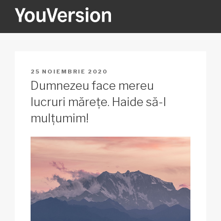
Sari
la
conținut
YOUVERSION
Seeking God every day.
PUBLICAT
25 NOIEMBRIE 2020
PE
Dumnezeu face mereu
lucruri mărețe. Haide să-I
mulțumim!