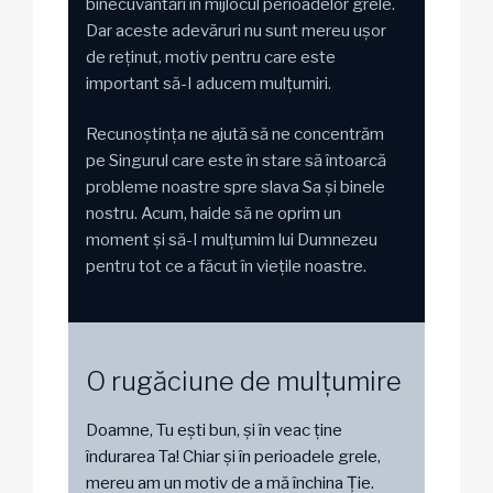
binecuvântări în mijlocul perioadelor grele.
Dar aceste adevăruri nu sunt mereu ușor
de reținut, motiv pentru care este
important să-I aducem mulțumiri.
Recunoștința ne ajută să ne concentrăm
pe Singurul care este în stare să întoarcă
probleme noastre spre slava Sa și binele
nostru. Acum, haide să ne oprim un
moment și să-I mulțumim lui Dumnezeu
pentru tot ce a făcut în viețile noastre.
O rugăciune de mulțumire
Doamne, Tu ești bun, și în veac ține
îndurarea Ta! Chiar și în perioadele grele,
mereu am un motiv de a mă închina Ție.