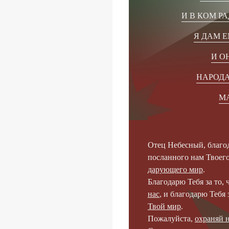
И В КОМ Р
Я ДАМ Е
И О
НАРОДА
МА
Отец Небесный, благод
посланного нам Твоег
дарующего мир
.
Благодарю Тебя за то, 
нас
, и благодарю Тебя 
Твой мир
.
Пожалуйста,
охраняй 