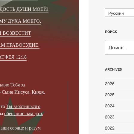
АДОСТЬ ДУШИ МОЕЙ!
Русский
МУ ДУХА МОЕГО,
ПОИСК
Н ВОЗВЕСТИТ
Искать:
М ПРАВОСУДИЕ.
ТФЕЯ 12:18
ARCHIVES
2026
арю Тебя за
о Сына Иисуса,
Князя,
2025
2024
что
Ты заботишься о
за
обещание нам дать
2023
2022
наши сердце и разум