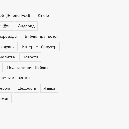
OS (iPhone iPad)
Kindle
ed @ru
Андроид
переводы
Библия для детей
родукты
Интернет-браузер
Молитва
Новости
Планы чтения Библии
оветы и приемы
тёром
Щедрость
Языки
ржки