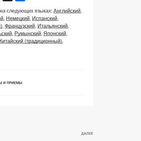
n
тп
 на следующих языках:
Английский
a
р
ий
Немецкий
Испанский
p
а
)
Французский
Итальянский
c
в
ьский
Румынский
Японский
Китайский (традиционный)
h
и
at
ть
Ы И ПРИЕМЫ
Следующая
ДАЛЕЕ