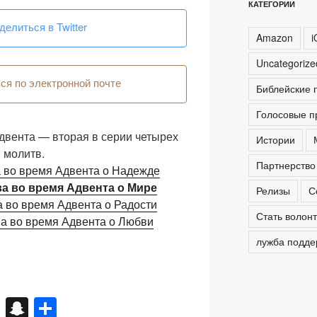
КАТЕГОРИИ
делиться в Twitter
Amazon
i
Uncategoriz
ся по электронной почте
Библейские 
Голосовые п
двента — вторая в серии четырех
Истории
молитв.
Партнерство
 во время Адвента о Надежде
а во время Адвента о Мире
Релизы
С
 во время Адвента о Радости
Стать волон
а во время Адвента о Любви
лужба подде
X
S
О