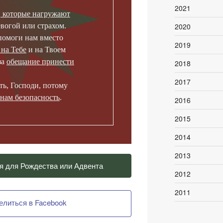
2021
, которые нагружают
2020
вогой или страхом.
помоги нам вместо
2019
 на Тебе
и на Твоем
за
обещание принести
2018
2017
ь, Господи, потому
нам безопасность
.
2016
2015
2014
2013
я для Рождества или Адвента
2012
2011
елиться в Facebook