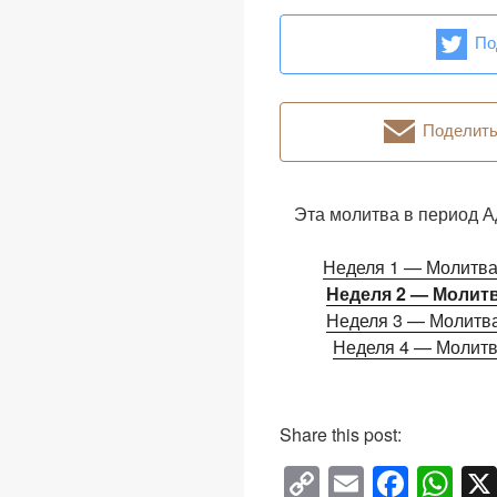
По
Поделить
Эта молитва в период А
Неделя 1 — Молитва
Неделя 2 — Молитв
Неделя 3 — Молитва
Неделя 4 — Молитв
Share this post:
C
E
F
W