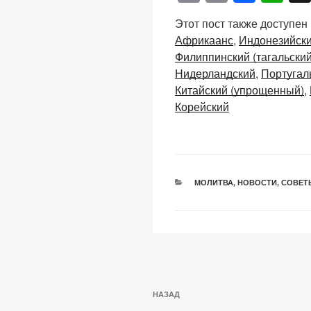
o
m
a
h
Этот пост также доступен
p
ail
c
at
Африкаанс
Индонезийск
y
e
s
Филиппинский (тагальский
Li
b
A
Нидерландский
Португал
Китайский (упрощенный)
n
o
p
Корейский
k
o
p
k
РУБРИКИ
МОЛИТВА
,
НОВОСТИ
,
СОВЕТ
Навигация
Предыдущая
НАЗАД
по