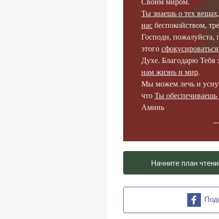
Своим миром.
Ты знаешь о тех вещах
нас
беспокойством, тре
Господи, пожалуйста, 
этого
сфокусироваться
Духе. Благодарю Тебя 
нам жизнь и мир
.
Мы можем лечь и уснут
что
Ты обеспечиваешь 
Аминь
Начните план чтени
Под