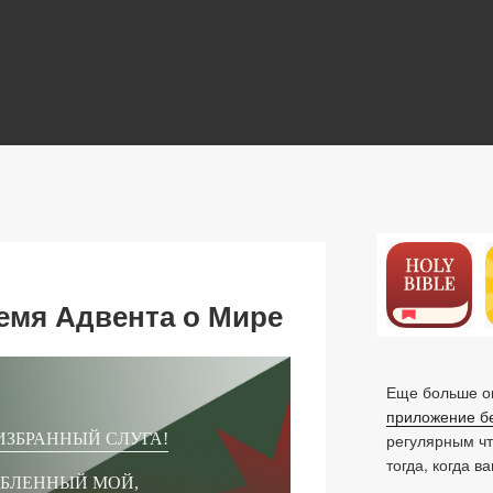
N
емя Адвента о Мире
Еще больше ок
приложение б
регулярным ч
ИЗБРАННЫЙ СЛУГА!
тогда, когда в
БЛЕННЫЙ МОЙ,