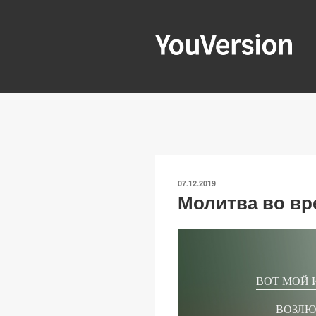
Перейти
к
содержимому
YOUVERSIO
Seeking God every day.
ОПУБЛИКОВАНО
07.12.2019
Молитва во вр
ВОТ МОЙ 
ВОЗЛЮ