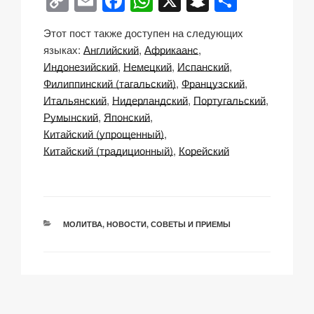
C
E
F
W
X
S
О
o
m
a
h
n
тп
Этот пост также доступен на следующих
p
ail
c
at
a
р
языках:
Английский
Африкаанс
y
e
s
p
а
Индонезийский
Немецкий
Испанский
Li
b
A
c
в
Филиппинский (тагальский)
Французский
Итальянский
Нидерландский
Португальский
n
o
p
h
и
Румынский
Японский
k
o
p
at
ть
Китайский (упрощенный)
k
Китайский (традиционный)
Корейский
РУБРИКИ
МОЛИТВА
,
НОВОСТИ
,
СОВЕТЫ И ПРИЕМЫ