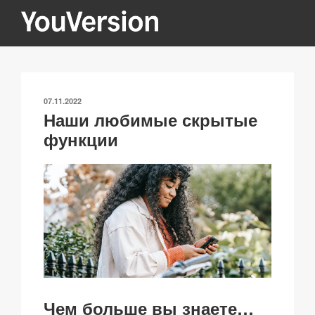
Перейти
к
содержимому
YOUVERSION
Seeking God every day.
ОПУБЛИКОВАНО
07.11.2022
Наши любимые скрытые
функции
Чем больше вы знаете…