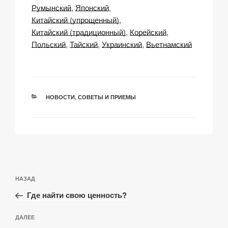
n
o
p
h
и
Румынский
Японский
k
o
p
at
ть
Китайский (упрощенный)
k
Китайский (традиционный)
Корейский
Польский
Тайский
Украинский
Вьетнамский
РУБРИКИ
НОВОСТИ
,
СОВЕТЫ И ПРИЕМЫ
Навигация
Предыдущая
НАЗАД
по
запись:
записям
Где найти свою ценность?
Следующая
ДАЛЕЕ