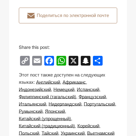
Поделиться по электронной почте
Share this post:
C
E
F
W
X
S
О
o
m
a
h
n
тп
Этот пост также доступен на следующих
p
ail
c
at
a
р
языках:
Английский
Африкаанс
y
e
s
p
а
Индонезийский
Немецкий
Испанский
Li
b
A
c
в
Филиппинский (тагальский)
Французский
Итальянский
Нидерландский
Португальский
n
o
p
h
и
Румынский
Японский
k
o
p
at
ть
Китайский (упрощенный)
k
Китайский (традиционный)
Корейский
Польский
Тайский
Украинский
Вьетнамский