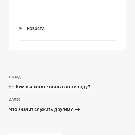
РУБРИКИ
НОВОСТИ
Навигация
Предыдущая
НАЗАД
по
запись:
записям
Кем вы хотите стать в этом году?
Следующая
ДАЛЕЕ
запись
Что значит служить другим?