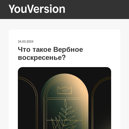
Перейти
к
содержимому
YOUVERSION
Seeking God every day.
ОПУБЛИКОВАНО
24.03.2024
Что такое Вербное
воскресенье?