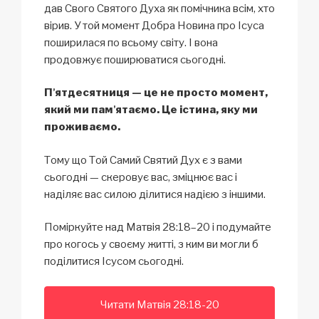
дав Свого Святого Духа як помічника всім, хто
вірив. У той момент Добра Новина про Ісуса
поширилася по всьому світу. І вона
продовжує поширюватися сьогодні.
Пʼятдесятниця — це не просто момент,
який ми памʼятаємо. Це істина, яку ми
проживаємо.
Тому що Той Самий Святий Дух є з вами
сьогодні — скеровує вас, зміцнює вас і
наділяє вас силою ділитися надією з іншими.
Поміркуйте над Матвія 28:18–20 і подумайте
про когось у своєму житті, з ким ви могли б
поділитися Ісусом сьогодні.
Читати Матвія 28:18-20