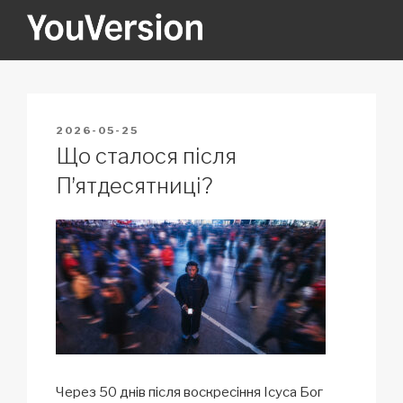
Skip
to
content
YOUVERSION
Seeking God every day.
POSTED
2026-05-25
ON
Що сталося після
Пʼятдесятниці?
Через 50 днів після воскресіння Ісуса Бог