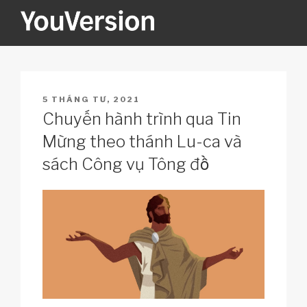
Skip
to
content
YOUVERSION
Seeking God every day.
POSTED
5 THÁNG TƯ, 2021
ON
Chuyến hành trình qua Tin
Mừng theo thánh Lu-ca và
sách Công vụ Tông đồ