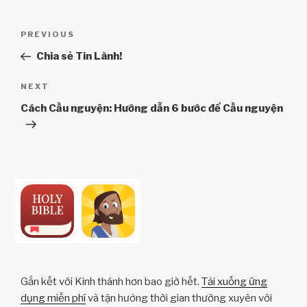
Điều
Previous
PREVIOUS
hướng
Post
Chia sẻ Tin Lành!
bài
viết
Next
NEXT
Post
Cách Cầu nguyện: Hướng dẫn 6 bước để Cầu nguyện
Gắn kết với Kinh thánh hơn bao giờ hết.
Tải xuống ứng
dụng miễn phí
và tận hưởng thời gian thường xuyên với