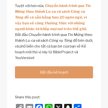
Tuyệt vời hơn nữa,
Chuyến hành trình qua Tin
Mừng theo thánh Lu-ca và sách Công vụ
Tông đồ
có sẵn bằng hơn 20 ngôn ngữ, vì
vậy bạn sẽ cùng thưởng thức với những
người khác từ khắp mọi nơi trên thế giới
.
Bắt đầu
Chuyến hành trình qua Tin Mừng theo
thánh Lu-ca và sách Công vụ Tông đồ
bên dưới,
và phổ biến cho tất cả bạn bè của bạn về Kế
hoạch mới thú vị này từ BibleProject và
YouVersion!
Bắt đầu kế hoạch
Share this post:
C
E
F
W
X
S
S