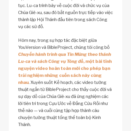
tục. Lu-ca trình bày về cuộc đời và chức vụ của
Chúa Giê-xu, sau đó bắt nguồn trực tiếp vào việc
thành lập Hội Thánh đầu tiên trong sách Công
vụ các sứ đồ.
Hôm nay, trong sự hợp tác đặc biệt giữa
YouVersion và BibleProject, chúng tôi công bố
Chuyến hành trình qua Tin Mừng theo thánh
Lu-ca và sách Công vụ Tông đồ
, một bài tĩnh
nguyện video hoàn toàn mới cho phép bạn
trải nghiệm những cuốn sách này cùng
nhau
. Xuyên suốt Kế hoạch, các video tường
thuật ngắn từ BibleProject cho thấy cuộc đời và
sự dạy dỗ của Chúa Giê-xu đã ứng nghiệm các
lời tiên tri trong Cựu Ước về Đấng Cứu Rỗi như
thế nào — và cuối cùng tập hợp thành câu
chuyện tường thuật tổng thể toàn bộ Kinh
Thánh.