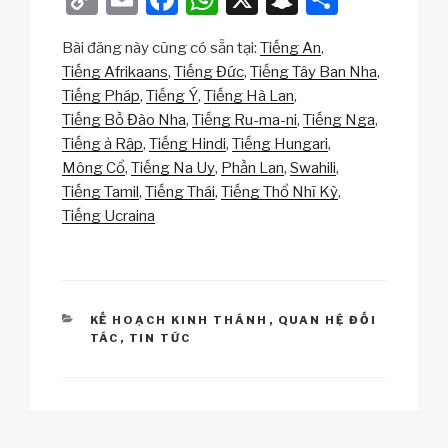
o
m
a
h
n
h
Bài đăng này cũng có sẵn tại:
Tiếng An
p
ail
c
at
a
ar
Tiếng Afrikaans
Tiếng Đức
Tiếng Tây Ban Nha
y
e
s
p
e
Tiếng Pháp
Tiếng Ý
Tiếng Hà Lan
Li
b
A
c
Tiếng Bồ Đào Nha
Tiếng Ru-ma-ni
Tiếng Nga
Tiếng ả Rập
Tiếng Hindi
Tiếng Hungari
n
o
p
h
Mông Cổ
Tiếng Na Uy
Phần Lan
Swahili
k
o
p
at
Tiếng Tamil
Tiếng Thái
Tiếng Thổ Nhĩ Kỳ
k
Tiếng Ucraina
CATEGORIES
KẾ HOẠCH KINH THÁNH
,
QUAN HỆ ĐỐI
TÁC
,
TIN TỨC