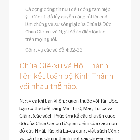
Cả cộng đồng tín hữu đều đồng tâm hiệp
ý… Các sứ đồ lấy quyền năng rất lớn mà
làm chứng về sự sống lại của Chúa là Đức
Chúa Giê-xu, và Ngài đổ ân điển lớn lao
trên mọi người.
Công vụ các sứ đồ 4:32-33
Chúa Giê-xu và Hội Thánh
liên kết toàn bộ Kinh Thánh
với nhau thể nào.
Ngay cả khi bạn không quen thuộc với Tân Ước,
bạn có thể biết rằng Ma-thi-ơ, Mác, Lu-ca và
Giăng (các sách Phúc âm) kể câu chuyện cuộc
đời của Chúa Giê-xu từ quan điểm của các môn
đồ của Ngài. Tác giả Lu-ca cũng viết sách Công
vụ, cấu trúc chúng thành một câu chuyện liên