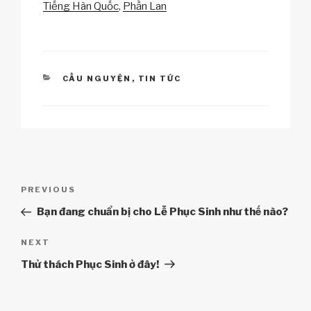
k
o
p
at
Tiếng Hàn Quốc
Phần Lan
k
CATEGORIES
CẦU NGUYỆN
,
TIN TỨC
Điều
Previous
PREVIOUS
hướng
Post
Bạn đang chuẩn bị cho Lễ Phục Sinh như thế nào?
bài
viết
Next
NEXT
Post
Thử thách Phục Sinh ở đây!