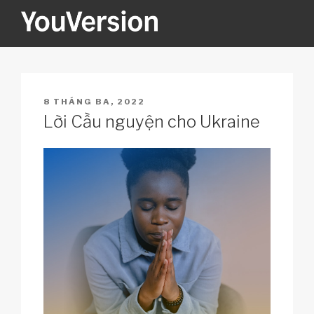
Skip
to
content
YOUVERSION
Seeking God every day.
POSTED
8 THÁNG BA, 2022
ON
Lời Cầu nguyện cho Ukraine