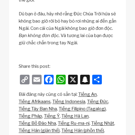
Dù bạn ở đâu, hãy nhớ rằng Đức Chúa Trời hứa sẽ
không bao giờ rời bỏ hay bỏ rơi những ai đến gần
Ngài. Con cái của Ngài không bao giờ đơn độc.
Bạn không đơn độc.
Và tương lai của bạn được
giữ chắc chắn trong tay Ngài.
Share this post:
C
E
F
W
X
S
S
o
m
a
h
n
h
Bài đăng này cũng có sẵn tại:
Tiếng An
p
ail
c
at
a
ar
Tiếng Afrikaans
Tiếng Indonesia
Tiếng Đức
y
e
s
p
e
Tiếng Tây Ban Nha
Tiếng Filipino (Tagalog)
Li
b
A
c
Tiếng Pháp
Tiếng Ý
Tiếng Hà Lan
Tiếng Bồ Đào Nha
Tiếng Ru-ma-ni
Tiếng Nhật
n
o
p
h
Tiếng Hán (giản thể)
Tiếng Hán (phồn thể)