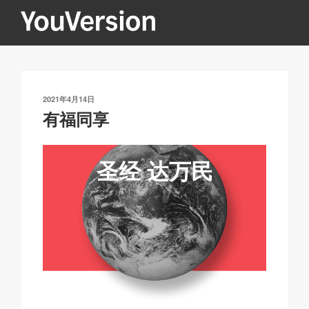
跳
至
内
YOUVERSION
Seeking God every day.
容
发
2021年4月14日
布
有福同享
于
圣经
达万民