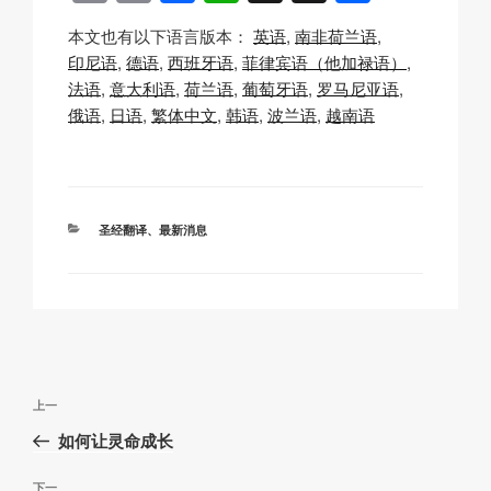
o
m
a
h
n
享
本文也有以下语言版本：
英语
南非荷兰语
p
ail
c
at
a
印尼语
德语
西班牙语
菲律宾语（他加禄语）
y
e
s
p
法语
意大利语
荷兰语
葡萄牙语
罗马尼亚语
Li
b
A
c
俄语
日语
繁体中文
韩语
波兰语
越南语
n
o
p
h
k
o
p
at
k
分
圣经翻译
、
最新消息
类
文
上
上一
章
一
如何让灵命成长
导
篇
航
文
下
下一