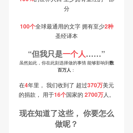
分
100个
全球最通用的文字
拥有至少
2种
圣经译本
“但我只是
一个人
……”
虽然如此，你在
此刻
选择做的事情
能够影响到
数
百万人
：
在
4
年里，
我们收到了
超过
370万
美元
的捐款，
用于
16个
国家的
2700万
人。
现在知道了这些，
你要怎么
做
呢？