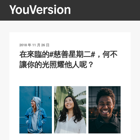
跳
至
內
YOUVERSION
Seeking God every day.
容
發
2018 年 11 月 26 日
表
在來臨的#慈善星期二#，何不
於
讓你的光照耀他人呢？