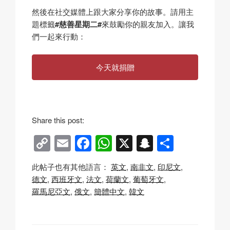
然後在社交媒體上跟大家分享你的故事。請用主
題標籤
#慈善星期二#
來鼓勵你的親友加入。讓我
們一起來行動：
今天就捐贈
Share this post:
C
E
F
W
X
S
分
o
m
a
h
n
享
此帖子也有其他語言：
英文
南非文
印尼文
p
ail
c
at
a
德文
西班牙文
法文
荷蘭文
葡萄牙文
y
e
s
p
羅馬尼亞文
俄文
簡體中文
韓文
Li
b
A
c
n
o
p
h