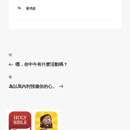
k
o
p
at
分
新消息
k
類
文
上
前
章
一
嘿，你中午有什麽活動嗎？
導
篇
覽
文
下
後
章
篇
為以馬內利預備你的心。
文
章