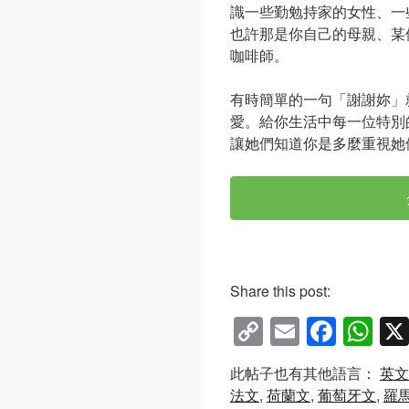
識一些勤勉持家的女性、一
也許那是你自己的母親、某
咖啡師。
有時簡單的一句「謝謝妳」
愛。給你生活中每一位特別
讓她們知道你是多麼重視她
Share this post:
C
E
F
W
o
m
a
h
此帖子也有其他語言：
英文
p
ail
c
at
法文
荷蘭文
葡萄牙文
羅