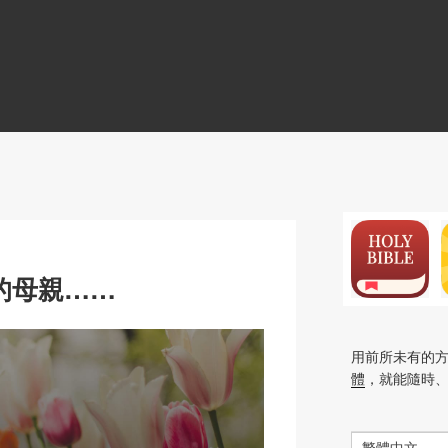
N
的母親……
用前所未有的
體
，就能隨時
繁體中文