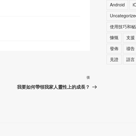
p
Android
i
c
Uncategorize
h
使用技巧和秘
at
慷慨
支援
發佈
禱告
見證
語言
下
後
篇
我要如何帶領我家人靈性上的成長？
文
章