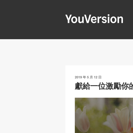
跳
至
內
容
YOUVERSIO
Seeking God every day.
發
2019 年 5 月 12 日
表
獻給一位激勵你
於