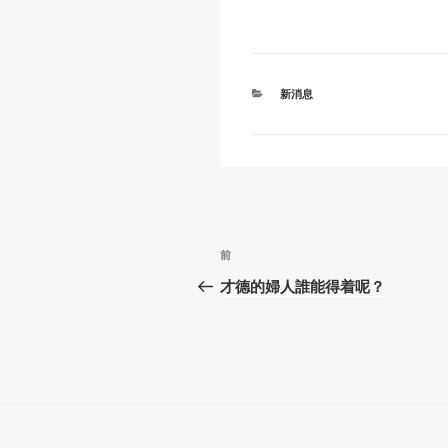
y
e
s
Li
b
A
n
o
p
k
o
p
分
新消息
類
k
文
上
前
章
一
才德的婦人誰能得着呢？
篇
導
文
覽
章