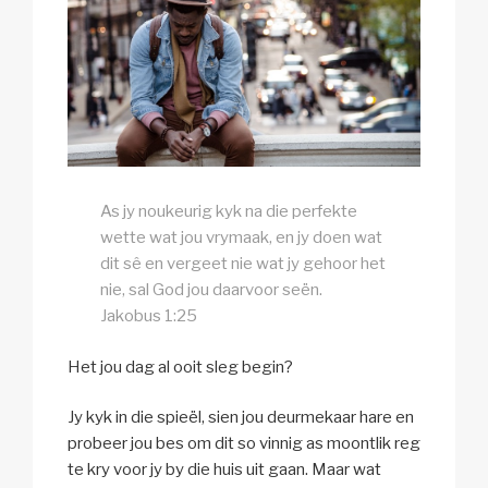
As jy noukeurig kyk na die perfekte
wette wat jou vrymaak, en jy doen wat
dit sê en vergeet nie wat jy gehoor het
nie, sal God jou daarvoor seën.
Jakobus 1:25
Het jou dag al ooit sleg begin?
Jy kyk in die spieël, sien jou deurmekaar hare en
probeer jou bes om dit so vinnig as moontlik reg
te kry voor jy by die huis uit gaan. Maar wat