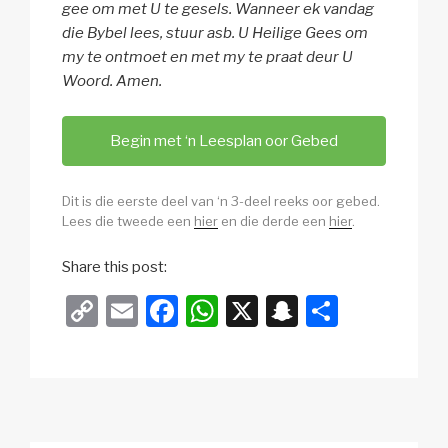
gee om met U te gesels. Wanneer ek vandag
die Bybel lees, stuur asb. U Heilige Gees om
my te ontmoet en met my te praat deur U
Woord. Amen.
Begin met ‘n Leesplan oor Gebed
Dit is die eerste deel van ‘n 3-deel reeks oor gebed.
Lees die tweede een
hier
en die derde een
hier
.
Share this post:
C
E
F
W
X
S
S
o
m
a
h
n
h
p
ail
c
at
a
ar
y
e
s
p
e
Li
b
A
c