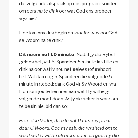
die volgende afspraak op ons program, sonder
om eers
na te dink
oor wat God ons probeer
wys nie?
Hoe kan ons dus begin om
doelbewus
oor God
se Woord na te dink?
Dit neem net 10 minute.
Nadat jy die Bybel
gelees het, vat 5: Spandeer 5 minute in stilte en
dink na oor wat jy nou net gelees (of gehoor)
het. Vat dan nog 5: Spandeer die volgende 5
minute in gebed: dank God vir Sy Woord en vra
Hom om jou te herinner aan wat Hy wil hê jy
volgende moet doen. As jy nie seker is waar om
te begin nie, bid dan so:
Hemelse Vader, dankie dat U met my praat
deur U Woord. Gee my asb. die wysheid om te
weet wat U wil hê ek moet doen en gee my die