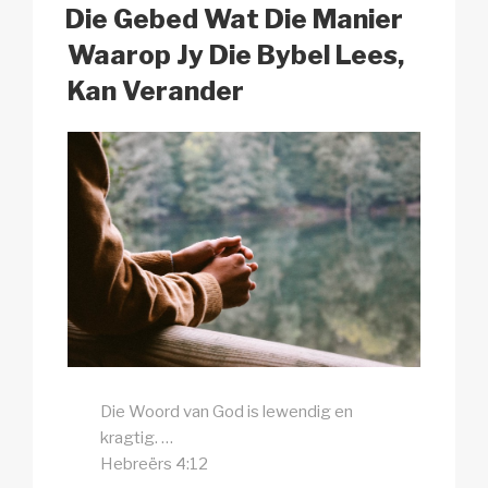
k
o
p
at
ON
Die Gebed Wat Die Manier
k
Waarop Jy Die Bybel Lees,
Kan Verander
Die Woord van God is lewendig en
kragtig. …
Hebreërs 4:12