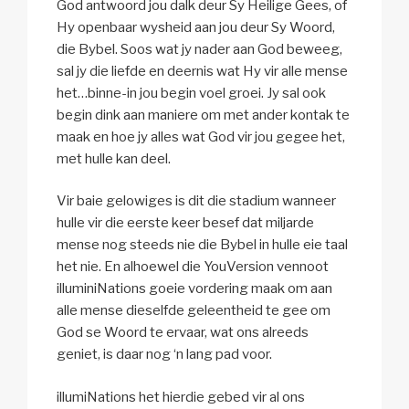
God antwoord jou dalk deur Sy Heilige Gees, of
Hy openbaar wysheid aan jou deur Sy Woord,
die Bybel. Soos wat jy nader aan God beweeg,
sal jy die liefde en deernis wat Hy vir alle mense
het…binne-in jou begin voel groei. Jy sal ook
begin dink aan maniere om met ander kontak te
maak en hoe jy alles wat God vir jou gegee het,
met hulle kan deel.
Vir baie gelowiges is dit die stadium wanneer
hulle vir die eerste keer besef dat miljarde
mense nog steeds nie die Bybel in hulle eie taal
het nie. En alhoewel die YouVersion vennoot
illuminiNations goeie vordering maak om aan
alle mense dieselfde geleentheid te gee om
God se Woord te ervaar, wat ons alreeds
geniet, is daar nog ‘n lang pad voor.
illumiNations het hierdie gebed vir al ons