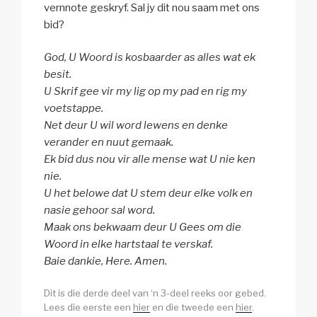
vernnote geskryf. Sal jy dit nou saam met ons
bid?
God, U Woord is kosbaarder as alles wat ek
besit.
U Skrif gee vir my lig op my pad en rig my
voetstappe.
Net deur U wil word lewens en denke
verander en nuut gemaak.
Ek bid dus nou vir alle mense wat U nie ken
nie.
U het belowe dat U stem deur elke volk en
nasie gehoor sal word.
Maak ons bekwaam deur U Gees om die
Woord in elke hartstaal te verskaf.
Baie dankie, Here. Amen.
Dit is die derde deel van ‘n 3-deel reeks oor gebed.
Lees die eerste een
hier
en die tweede een
hier
.