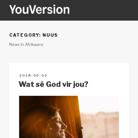
Skip
to
content
YOUVERSION
Seeking God every day.
CATEGORY:
NUUS
News in Afrikaans
POSTED
2018-05-02
ON
Wat sê God vir jou?