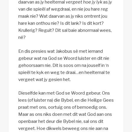
daarvan as jy heeltemal
vergeet hoe jy lyk
as jy
van die spieël af wegdraai, en nie jou hare
reg
maak nie? Wat daarvan as jy niks omtrent jou
hare kan onthou nie? Is dit lank? Is dit kort?
Krullerig? Reguit? Dit sal baie abnormaal wees,
né?
En dis presies wat Jakobus sê met iemand
gebeur wat na God se Woord luister en dit nie
gehoorsaam nie. Dit is soos om na jouself in ‘n
spieël te kyk en weg te draai…en heeltemal te
vergeet wat jy gesien het.
Dieselfde kan met God se Woord gebeur. Ons
lees (of luister na) die Bybel, en die Heilige Gees
praat met ons, oortuig ons of bemoedig ons.
Maar as ons niks doen met dit wat God aan ons
openbaar het deur die Bybel nie, sal ons dit
vergeet. Hoe dikwels beweeg ons nie aan na