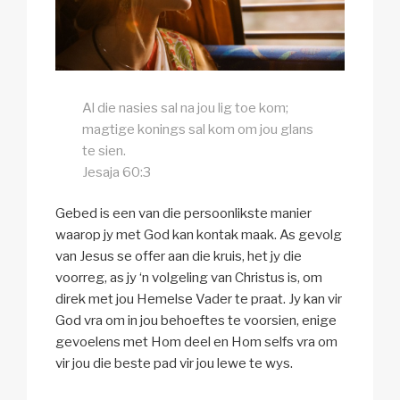
Al die nasies sal na jou lig toe kom;
magtige konings sal kom om jou glans
te sien.
Jesaja 60:3
Gebed is een van die persoonlikste manier
waarop jy met God kan kontak maak. As gevolg
van Jesus se offer aan die kruis, het jy die
voorreg, as jy ‘n volgeling van Christus is, om
direk met jou Hemelse Vader te praat. Jy kan vir
God vra om in jou behoeftes te voorsien, enige
gevoelens met Hom deel en Hom selfs vra om
vir jou die beste pad vir jou lewe te wys.