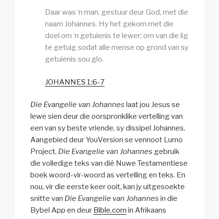
Daar was ‘n man, gestuur deur God, met die
naam Johannes. Hy het gekom met die
doel om ‘n getuienis te lewer; om van die lig
te getuig sodat alle mense op grond van sy
getuienis sou glo.
JOHANNES 1:6-7
Die Evangelie van Johannes
laat jou Jesus se
lewe sien deur die oorspronklike vertelling van
een van sy beste vriende, sy dissipel Johannes.
Aangebied deur YouVersion se vennoot Lumo
Project,
Die Evangelie van Johannes
gebruik
die volledige teks van dié Nuwe Testamentiese
boek woord-vir-woord as vertelling en teks. En
nou, vir die eerste keer ooit, kan jy uitgesoekte
snitte van
Die Evangelie van Johannes
in die
Bybel App en deur
Bible.com
in Afrikaans