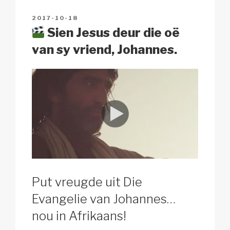
n
o
p
h
POSTED
2017-10-18
k
o
p
at
ON
Sien Jesus deur die oë
k
van sy vriend, Johannes.
Put vreugde uit Die
Evangelie van Johannes…
nou in Afrikaans!