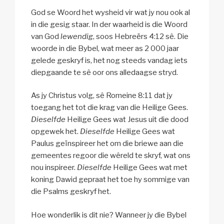
God se Woord het wysheid vir wat jy nou ook al
in die gesig staar. In der waarheid is die Woord
van God
lewendig
, soos Hebreërs 4:12 sê. Die
woorde in die Bybel, wat meer as 2 000 jaar
gelede geskryf is, het nog steeds vandag iets
diepgaande te sê oor ons alledaagse stryd.
As jy Christus volg, sê Romeine 8:11 dat jy
toegang het tot die krag van die Heilige Gees.
Dieselfde
Heilige Gees wat Jesus uit die dood
opgewek het.
Dieselfde
Heilige Gees wat
Paulus geïnspireer het om die briewe aan die
gemeentes regoor die wêreld te skryf, wat ons
nou inspireer.
Dieselfde
Heilige Gees wat met
koning Dawid gepraat het toe hy sommige van
die Psalms geskryf het.
Hoe wonderlik is dit nie? Wanneer jy die Bybel