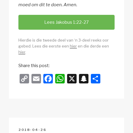
moed om dit te doen. Amen.
Lees Jakobus 1:22-27
Hierdie is die tweede deel van ‘n 3-deel reeks oor
gebed. Lees die eerste een
hier
en die derde een
hier
.
Share this post:
C
E
F
W
X
S
S
o
m
a
h
n
h
p
ail
c
at
a
ar
y
e
s
p
e
Li
b
A
c
n
o
p
h
POSTED
2018-04-26