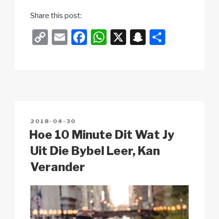
Share this post:
C
E
F
W
X
S
S
o
m
a
h
n
h
p
ail
c
at
a
ar
y
e
s
p
e
Li
b
A
c
n
o
p
h
POSTED
2018-04-30
k
o
p
at
ON
Hoe 10 Minute Dit Wat Jy
k
Uit Die Bybel Leer, Kan
Verander