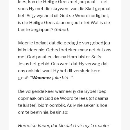
lees, kan die Heilige Gees met jou praat — net
soos Hy met die skrywers van die Skrif gepraat
het! As jy wysheid uit God se Woord nodig het,
is die Heilige Gees daar om jou te lei. Wat is die
beste beginpunt?
Gebed
.
Moenie toelaat dat die gedagte van gebed jou
intimideer nie. Gebed beteken maar net dat ons
met God praat en dan na Hom luister. Selfs
Jesus het gebid. Ons weet dat Hy verwag dat
ons ook bid, want Hy het dit verskeie kere
gesê: “
Wanneer
julle bid
…”
Die volgende keer wanneer jy die Bybel Toep
oopmaak om God se Woord te lees (of daarna
te luister), bid ‘n oomblik. As jy nie seker is hoe
om te begin nie, begin so:
Hemelse Vader, dankie dat U vir my ‘n manier