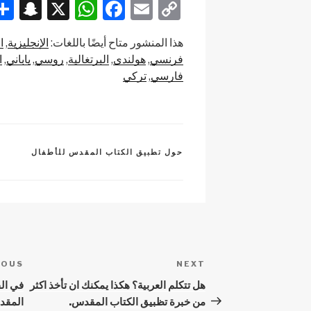
S
X
W
F
E
C
n
h
a
m
o
هذا المنشور متاح أيضًا باللغات:
الإنجليزية
ا
a
at
c
ail
p
فرنسي
هولندى
البرتغالية
روسي
ياباني
ا
p
s
e
y
فارسي
تركي
c
A
b
Li
h
p
o
n
at
p
o
k
CATEGORIES
حول تطبيق الكتاب المقدس للأطفال
k
Post
IOUS
ious
NEXT
Next
navigation
Post
Post
هل تتكلم العربية؟ هكذا يمكنك ان تأخذ اكثر
في ال
من خبرة تظبيق الكتاب المقدس.
المقدس