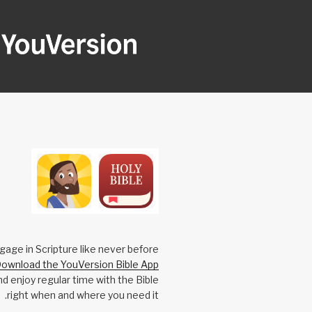
Ski
t
conten
OUVERSION
Seeking God every day.
gage in Scripture like never before.
ownload the YouVersion Bible App
nd enjoy regular time with the Bible,
right when and where you need it.