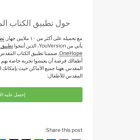
حول تطبيق الكتاب ال
مع تحميله على أكثر من ١٠ ملايين جهاز,
تط
يأتي من YouVersion، الذين أنتجوا
تطبيق 
OneHope
, صممنا تطبيق الكتاب المقدس
أطفالك فرصة أن يعيشوا تجربة خاصة بهم وم
المقدس. ههنا جميع الأماكن حيث بإمكانك 
المقدس للأطفال:
إحصل عليه الآ
Share this post: