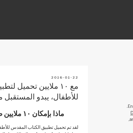
Y
POSTED
2016-01-22
ON
مع ١٠ ملايين تحميل ل
للأطفال، يبدو المستقبل م
En
ماذا بإمكان ١٠ ملايين طفل أن يفعلوا؟
D
a