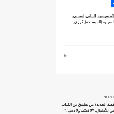
S
h
لاندونيسية
الماني
اسبانى
ar
لصينية (المبسطة)
كورى
e
PREV
Prev
قصة الجديدة من تطبيق من الكتاب
 للأطفال، "لا فضّة، ولا ذهب،"