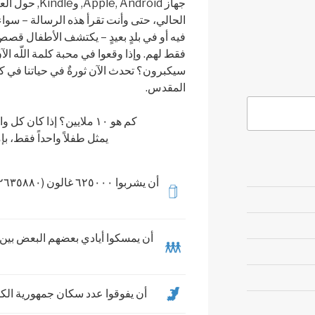
جهاز le, Android
الحالي، حتى وأنت تقرأ هذه الرسالة – سو
فيه أو في بلدٍ بعيدٍ – يكتشف الأطفال ق
فقط لهم. وإذا وقعوا في محبة كلمة اللّه ا
سيكبرون؟ تحدث الآن ثورةٌ في حياتنا في كي
المقدس.
كم هو ١٠ ملايين؟ إذا كان كل واحد من هذه التثبيتات
يمثل طفلاً واحداً فقط، بإم
أن يمسكوا أيادي بعضهم البعض بين 
أن يفوقوا عدد سكان جمهورية ا