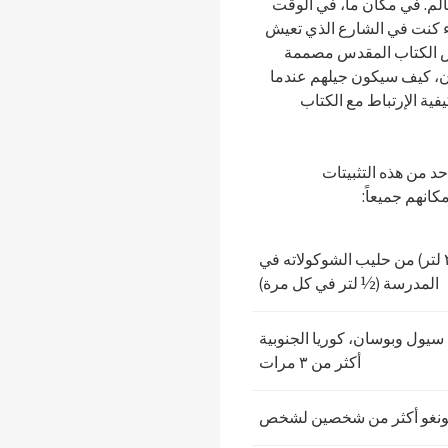
App, وKindle, حول العالم. في مكان ما، في الوقت
اء كنت في الشارع الذي تعيش
صص الكتاب المقدس مصممة
لآن، كيف سيكون جيلهم عندما
فية الإرتباط مع الكتاب
كانهم جميعاً:
أن يشربوا ٦٢٥٠٠٠ غالون (٢٦٣٥٨٨٠ لتر) من حليب الشوكولاته في
المدرسة (½ لتر في كل مرة)
سيول وبوسان، كوريا الجنوبية
أكثر من ٣ مرات
لكونغو أكثر من شخصين لشخص