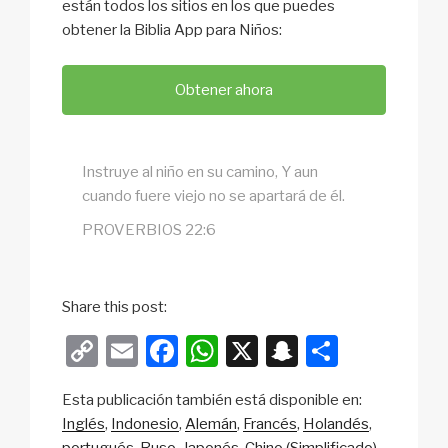
están todos los sitios en los que puedes
obtener la Biblia App para Niños:
Obtener ahora
Instruye al niño en su camino, Y aun
cuando fuere viejo no se apartará de él.
PROVERBIOS 22:6
Share this post:
C
E
F
W
X
S
S
o
m
a
h
n
h
Esta publicación también está disponible en:
p
ail
c
at
a
ar
Inglés
Indonesio
Alemán
Francés
Holandés
y
e
s
p
e