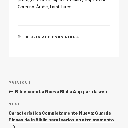
portugués
Ruso
Japonés
Chino (Simplificado)
Li
b
A
c
Coreano
Árabe
Farsi
Turco
n
o
p
h
k
o
p
at
k
CATEGORIES
BIBLIA APP PARA NIÑOS
Post
Previous
PREVIOUS
navigation
Post
Bible.com: La Nueva Biblia App para la web
Next
NEXT
Post
Característica Completamente Nueva: Guarde
Planes de la Biblia para leerlos en otro momento