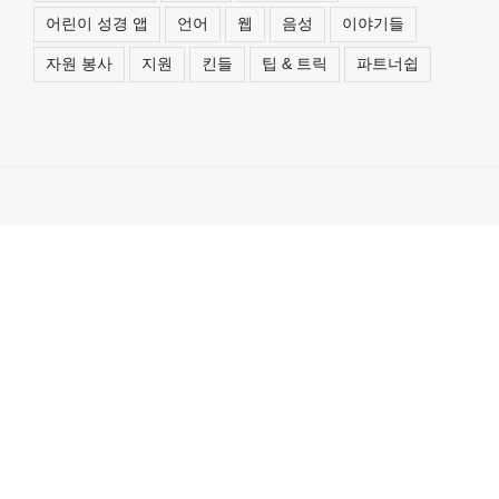
어린이 성경 앱
언어
웹
음성
이야기들
자원 봉사
지원
킨들
팁 & 트릭
파트너쉽