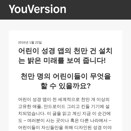
콘
텐
츠
YOUVERSION
Seeking God every day.
로
바
로
작
2016년 1월 22일
가
성
어린이 성경 앱의 천만 건 설치
기
일
자
는 밝은 미래를 보여 줍니다!
천만 명의 어린이들이 무엇을
할 수 있을까요?
어린이 성경 앱이 전 세계적으로 천만 개 이상의
고유한 애플, 안드로이드 그리고 킨들 기기에 설
치되었습니다. 이 글을 읽고 계신 지금 이 순간에
도 – 여러분이 사는 곳이나 혹은 다른 나라에서 –
어린이들이 자신들만을 위해 디자인된 성경 이야