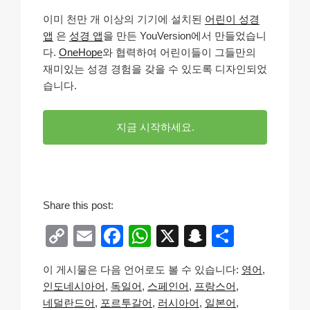
이미 천만 개 이상의 기기에 설치된
어린이 성경
앱
은
성경 앱
을 만든 YouVersion에서 만들었습니
다.
OneHope
와 협력하여 어린이들이 그들만의
재미있는 성경 경험을 갖을 수 있도록 디자인되었
습니다.
지금 시작하세요.
Share this post:
C
E
F
W
X
S
S
o
m
a
h
n
h
이 게시물은 다음 언어로도 볼 수 있습니다:
영어
p
ail
c
at
a
ar
인도네시아어
독일어
스페인어
프랑스어
y
e
s
p
e
네덜란드어
포르투갈어
러시아어
일본어