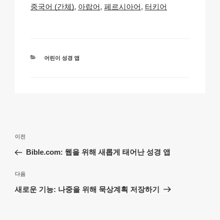
Li
b
A
c
중국어 (간체)
아랍어
페르시아어
터키어
n
o
p
h
k
o
p
at
k
카
어린이 성경 앱
테
고
리
글
이
이전
탐
전
Bible.com: 웹을 위해 새롭게 태어난 성경 앱
색
글
다
다음
음
새로운 기능: 나중을 위해 묵상계획 저장하기
글