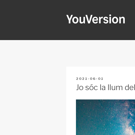
Skip
to
content
YOUVERSI
Seeking God every day.
POSTED
2021-06-01
ON
Jo sóc la llum d