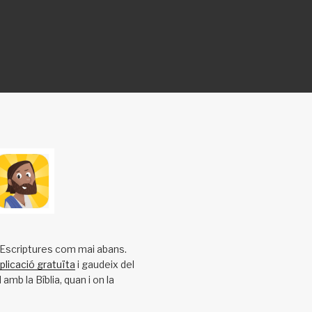
s Escriptures com mai abans.
plicació gratuïta
i gaudeix del
amb la Bíblia, quan i on la