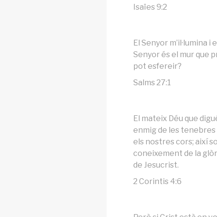
Isaïes 9:2
El Senyor m’il·lumina i 
Senyor és el mur que p
pot esfereir?
Salms 27:1
El mateix Déu que digué
enmig de les tenebres ,
els nostres cors; així s
coneixement de la glòri
de Jesucrist.
2 Corintis 4:6