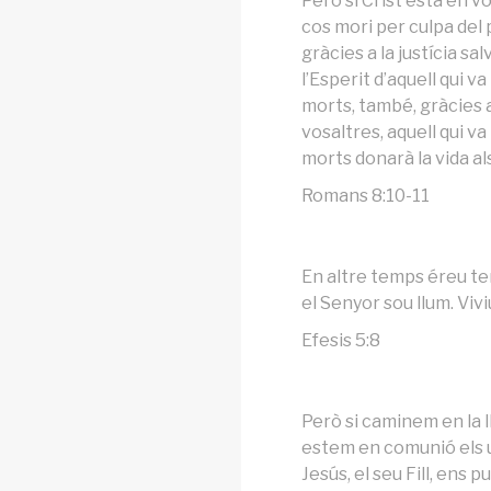
Però si Crist està en v
cos mori per culpa del p
gràcies a la justícia sa
l’Esperit d’aquell qui v
morts, també, gràcies a
vosaltres, aquell qui va
morts donarà la vida al
Romans 8:10-11
En altre temps éreu te
el Senyor sou llum. Viviu
Efesis 5:8
Però si caminem en la ll
estem en comunió els un
Jesús, el seu Fill, ens 