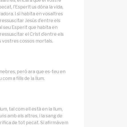
osaltres, encara que el vostre
ecat, l’Esperit us dóna la vida,
lvadora. I si habita en vosaltres
a ressuscitar Jesús d’entre els
l seu Esperit que habita en
 ressuscitar el Crist d’entre els
s vostres cossos mortals.
nebres, però ara que es-teu en
 com a fills de la llum.
um, tal com ell està en la llum,
s amb els altres, i la sang de
purifica de tot pecat. Si afirmàvem