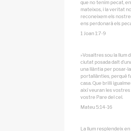
que no tenim pecat, e
mateixos, i la veritat n
reconeixem els nostres p
ens perdonarà els pecat
1 Joan 1:7-9
»Vosaltres sou la llum
ciutat posada dalt d’u
una llàntia per posar-l
portallànties, perquè fa
casa. Que brilli igualme
així veuran les vostres
vostre Pare del cel.
Mateu 5:14-16
La llum resplendeix en 