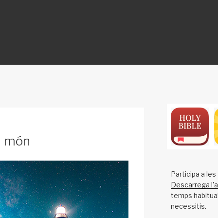
ON
el món
Participa a le
Descarrega l'a
temps habitual 
necessitis.