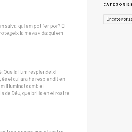
CATEGORIE
Uncategoriz
em salva: qui em pot fer por? El
rotegeix la meva vida: qui em
: Que la llum resplendeixi
 és el qui ara ha resplendit en
om il·luminats amb el
a de Déu, que brilla en el rostre