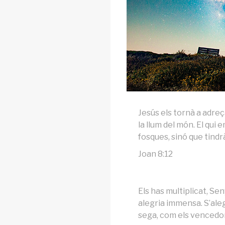
Jesús els tornà a adreça
la llum del món. El qui
fosques, sinó que tindrà 
Joan 8:12
Els has multiplicat, Se
alegria immensa. S’ale
sega, com els vencedor