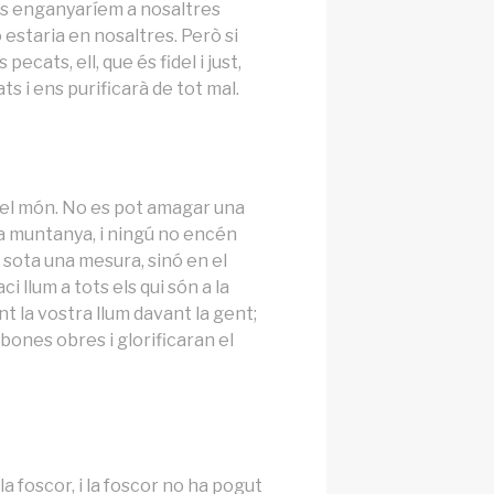
ns enganyaríem a nosaltres
o estaria en nosaltres. Però si
ecats, ell, que és fidel i just,
s i ens purificarà de tot mal.
 del món. No es pot amagar una
na muntanya, i ningú no encén
a sota una mesura, sinó en el
ci llum a tots els qui són a la
nt la vostra llum davant la gent;
 bones obres i glorificaran el
la foscor, i la foscor no ha pogut