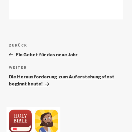
Beitrags-
Vorheriger
ZURÜCK
Navigation
Beitrag
Ein Gebet für das neue Jahr
Nächster
WEITER
Beitrag
Die Herausforderung zum Auferstehungsfest
beginnt heute!