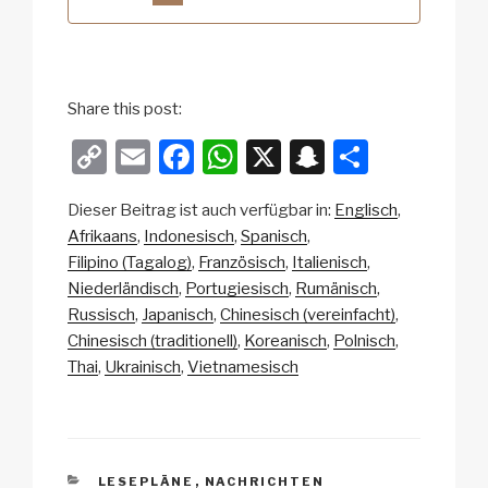
Share this post:
C
E
F
W
X
S
T
o
m
a
h
n
eil
Dieser Beitrag ist auch verfügbar in:
Englisch
p
ail
c
at
a
e
Afrikaans
Indonesisch
Spanisch
y
e
s
p
n
Filipino (Tagalog)
Französisch
Italienisch
Li
b
A
c
Niederländisch
Portugiesisch
Rumänisch
Russisch
Japanisch
Chinesisch (vereinfacht)
n
o
p
h
Chinesisch (traditionell)
Koreanisch
Polnisch
k
o
p
at
Thai
Ukrainisch
Vietnamesisch
k
KATEGORIEN
LESEPLÄNE
,
NACHRICHTEN