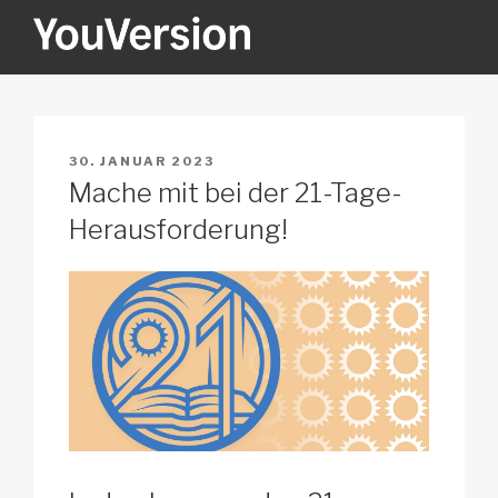
Zum
Inhalt
springen
YOUVERSION
Seeking God every day.
VERÖFFENTLICHT
30. JANUAR 2023
AM
Mache mit bei der 21-Tage-
Herausforderung!