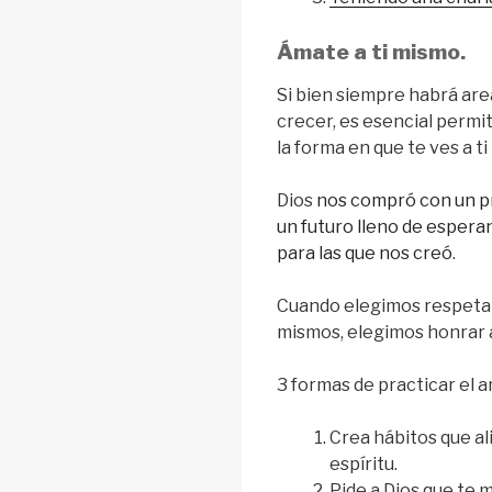
Ámate a ti mismo.
Si bien siempre habrá area
crecer, es esencial permi
la forma en que te ves a t
Dios
nos compró con un p
un futuro lleno de espera
para las que nos creó
.
Cuando elegimos respetar
mismos, elegimos honrar a
3 formas de practicar el 
Crea hábitos que al
espíritu.
Pide a Dios que te 