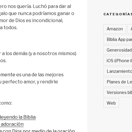
ro nos quería. Luchó para dar al
galo que nunca podríamos ganar o
CATEGORÍA
amor de Dios es incondicional,
ra todos.
Amazon
Biblia App pa
Generosidad
 a los demás (y a nosotros mismos)
os.
iOS (iPhone i
Lanzamient
temente
es una de las mejores
 perfecto amor, y rendirle
Planes de Le
Versiones bí
 como:
Web
leyendo la Biblia
 adoración
 con Dios por medio de la oración