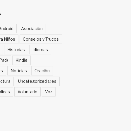
S
Android
Asociación
ra Niños
Consejos y Trucos
Historias
Idiomas
Pad)
Kindle
os
Notícias
Oración
ctura
Uncategorized @es
blicas
Voluntario
Voz