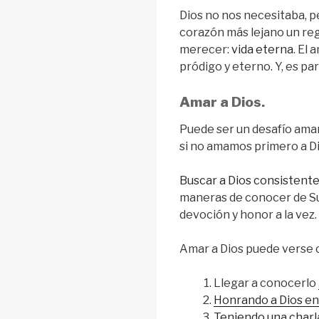
Dios no nos necesitaba, pe
corazón más lejano un re
merecer:
vida eterna
. El 
pródigo y eterno. Y, es pa
Amar a Dios.
Puede ser un desafío amar
si no amamos primero a Di
Buscar a Dios consisten
maneras de conocer de Su
devoción y honor a la vez.
Amar a Dios puede verse
Llegar a conocerlo
Honrando a Dios en
Teniendo una charla