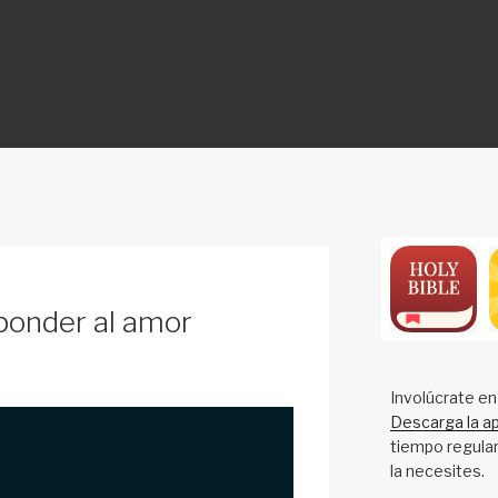
ON
ponder al amor
Involúcrate en
Descarga la ap
tiempo regular
la necesites.