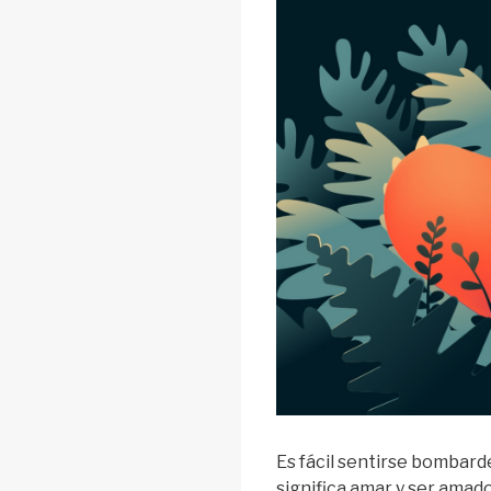
Es fácil sentirse bombard
significa amar y ser amad