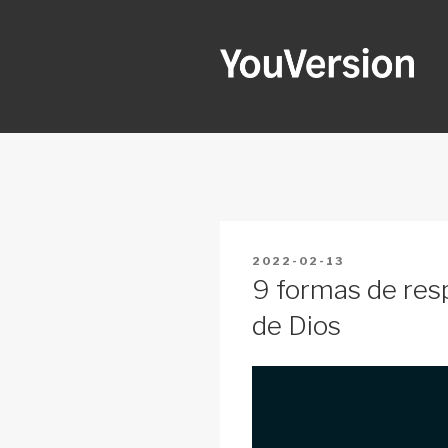
Skip
to
content
YOUVERSI
Seeking God every day.
POSTED
2022-02-13
ON
9 formas de res
de Dios