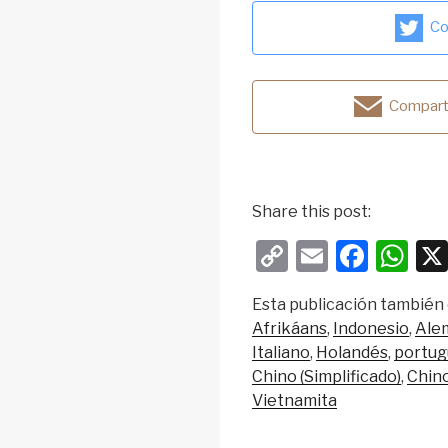
Co
Comparti
Share this post:
C
E
F
W
o
m
a
h
Esta publicación también 
p
ail
c
at
Afrikáans
Indonesio
Ale
y
e
s
Italiano
Holandés
portug
Li
b
A
Chino (Simplificado)
Chino
Vietnamita
n
o
p
k
o
p