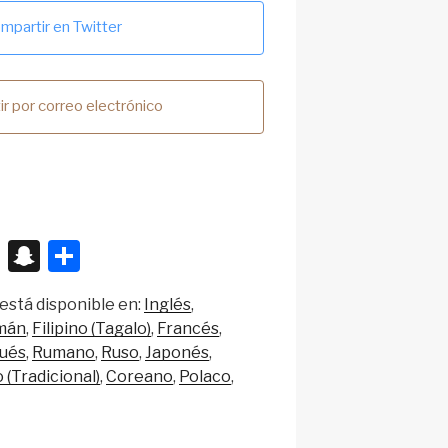
mpartir en Twitter
r por correo electrónico
X
S
S
n
h
está disponible en:
Inglés
a
ar
mán
Filipino (Tagalo)
Francés
p
e
ués
Rumano
Ruso
Japonés
c
 (Tradicional)
Coreano
Polaco
h
at