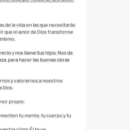
s de la vida en las que necesitaràs
tir que el amor de Dios transforme
i mismo.
recio
y
nos llama Sus hijos
.
Nos da
nza
,
para hacer las buenas obras
nos y valorarnos a nosotros
 Dios.
amor propio:
imenten tu mente, tu cuerpo y tu
muestre cómo Él te ve.