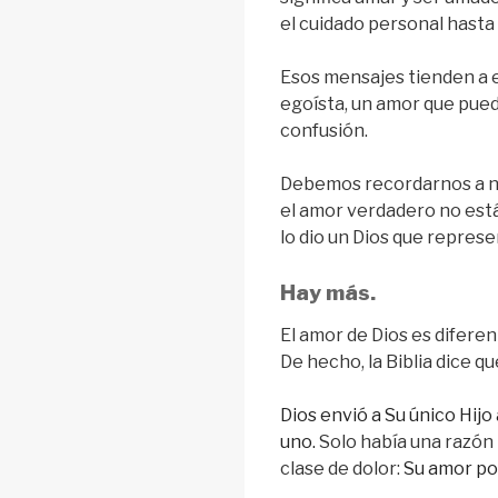
el cuidado personal hasta
Esos mensajes tienden a e
egoísta, un amor que pued
confusión.
Debemos recordarnos a n
el amor verdadero no está 
lo dio un Dios que repres
Hay más.
El amor de Dios es diferen
De hecho, la Biblia dice q
Dios envió a Su único Hijo
uno.
Solo había una razón
clase de dolor:
Su amor po