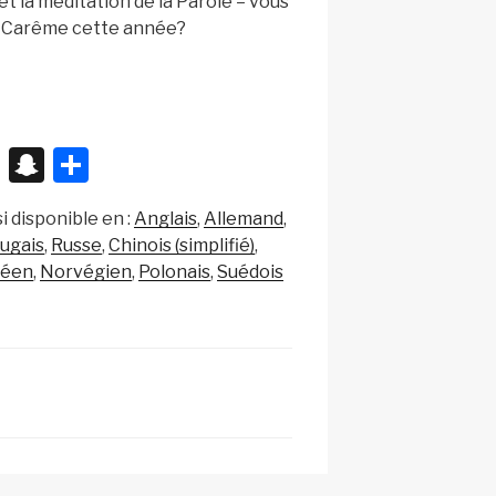
 et la méditation de la Parole – vous
 Carême cette année?
X
S
P
n
ar
i disponible en :
Anglais
Allemand
a
ta
ugais
Russe
Chinois (simplifié)
p
g
réen
Norvégien
Polonais
Suédois
c
er
h
at