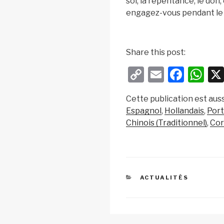
soi, la repentance, le don,
engagez-vous pendant le
Share this post:
C
E
F
W
o
m
a
h
Cette publication est auss
p
ail
c
at
Espagnol
Hollandais
Port
y
e
s
Chinois (Traditionnel)
Co
Li
b
A
n
o
p
k
o
p
CATÉGORIES
ACTUALITÉS
k