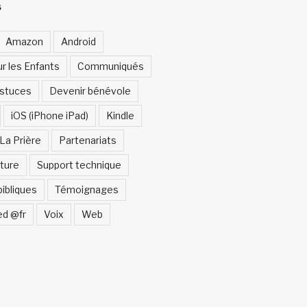
S
Amazon
Android
ur les Enfants
Communiqués
Astuces
Devenir bénévole
iOS (iPhone iPad)
Kindle
La Prière
Partenariats
ture
Support technique
bibliques
Témoignages
ed @fr
Voix
Web