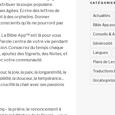
CATÉGORIE
tribuer la soupe populaire.
es âgées. Ecrire des lettres de
Actualités
t à des orphelins. Donner
onscients qu’ils ne pourront pas
Bible App po
Conseils & 
.
La Bible App™ est là pour vous
 Parole centre de votre vie pendant
Générosité
exion. Consacrez du temps chaque
Langues
le, ajoutez des Signets, des Notes, et
vec votre communauté.
Plans de Lec
Traductions 
our, la joie, la paix, la longanimité, la
fidélité, la douceur, la tempérance…
Uncategoriz
 crucifié la chair avec ses passions
nq – la prière, le renoncement à