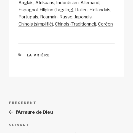
Anglais
Afrikaans
Indonésien
Allemand
y
e
s
p
g
Espagnol
Filipino (Tagalog)
Italien
Hollandais
Li
b
A
c
er
Portugais
Roumain
Russe
Japonais
Chinois (simplifié)
Chinois (Traditionnel)
Coréen
n
o
p
h
k
o
p
at
k
CATÉGORIES
LA PRIÈRE
Navigation
Article
PRÉCÉDENT
de
précédent
l’Armure de Dieu
l’article
Article
SUIVANT
suivant