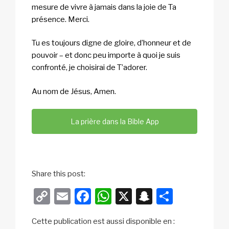
mesure de vivre à jamais dans la joie de Ta
présence. Merci.
Tu es toujours digne de gloire, d’honneur et de
pouvoir – et donc peu importe à quoi je suis
confronté, je choisirai de T’adorer.
Au nom de Jésus, Amen.
La prière dans la Bible App
Share this post:
C
E
F
W
X
S
P
o
m
a
h
n
ar
Cette publication est aussi disponible en :
p
ail
c
at
a
ta