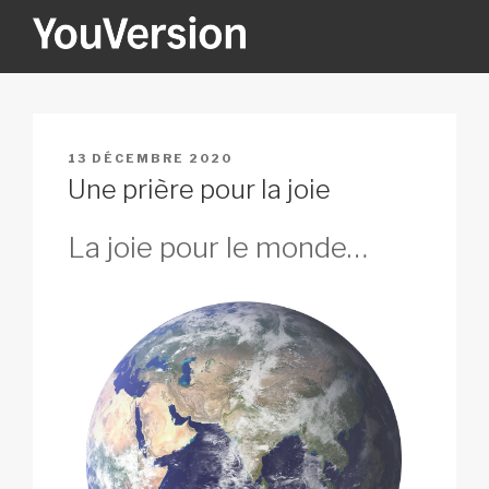
Aller
au
contenu
YOUVERSION
Seeking God every day.
principal
PUBLIÉ
13 DÉCEMBRE 2020
LE
Une prière pour la joie
La joie pour le monde…