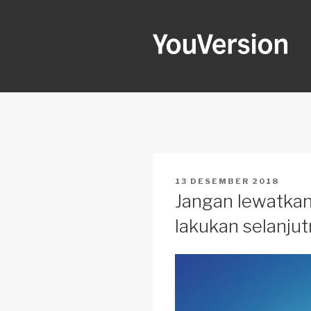
Skip
to
content
YOUVERSI
Seeking God every day.
POSTED
13 DESEMBER 2018
ON
Jangan lewatkan
lakukan selanju