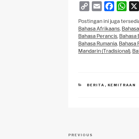
C
E
F
W
o
m
a
h
Postingan ini juga tersedia
p
ail
c
at
Bahasa Afrikaans
Bahasa
y
e
s
Bahasa Perancis
Bahasa 
Li
b
A
Bahasa Rumania
Bahasa 
Mandarin (Tradisional)
Ba
n
o
p
k
o
p
k
CATEGORIES
BERITA
,
KEMITRAAN
Navigasi
Previous
PREVIOUS