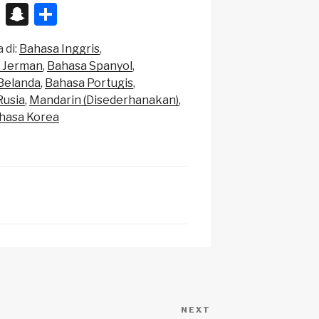
X
S
S
n
h
 di:
Bahasa Inggris
a
ar
 Jerman
Bahasa Spanyol
p
e
Belanda
Bahasa Portugis
c
Rusia
Mandarin (Disederhanakan)
hasa Korea
h
at
NEXT
Next