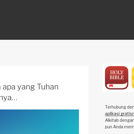
ON
 apa yang Tuhan
tnya…
Terhubung deng
aplikasi gratis
Alkitab dengan
pun Anda mem