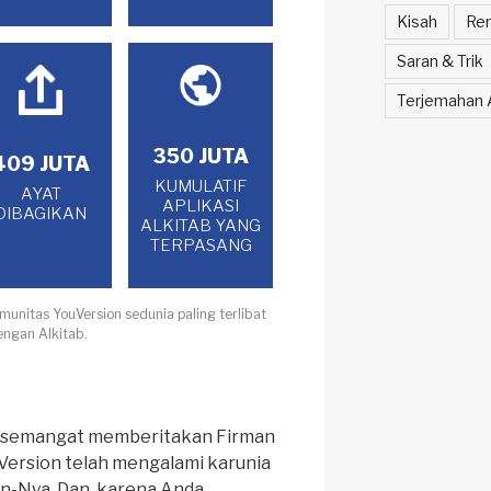
Kisah
Ren
Saran & Trik
Terjemahan A
350 JUTA
409 JUTA
KUMULATIF
AYAT
APLIKASI
DIBAGIKAN
ALKITAB YANG
TERPASANG
unitas YouVersion sedunia paling terlibat
engan Alkitab.
rsemangat memberitakan Firman
uVersion telah mengalami karunia
an-Nya. Dan, karena Anda