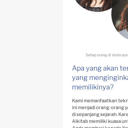
Setiap orang di dunia pu
Apa yang akan ter
yang menginginka
memilikinya?
Kami memanfaatkan tekn
ini menjadi orang-orang y
di sepanjang sejarah. K
Alkitab memiliki kuasa u