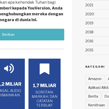
kan apa kehendak Tuhan bagi
2021
mberi kepada YouVersion, Anda
menghubungkan mereka dengan
2020
negara di dunia ini.
2019
2018
Berikan
2016
2015
KATEGORI
Amazon
,2 MILIAR
1,7 MILIAR
Aplikasi Alk
ASAL AUDIO
SOROTAN,
DIMAINKAN
Berita
Do
MARKAH, DAN
CATATAN
Kemitraan
TERBUAT