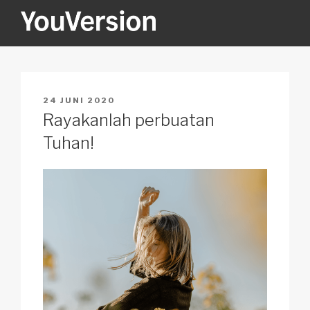
Skip
to
content
YOUVERSION
Seeking God every day.
POSTED
24 JUNI 2020
ON
Rayakanlah perbuatan
Tuhan!