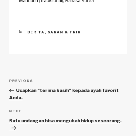
k
Mandarin (Tradisional)
Bahasa Korea
CATEGORIES
BERITA
,
SARAN & TRIK
Navigasi
Previous
PREVIOUS
pos
Post
Ucapkan “terima kasih” kepada ayah favorit
Anda.
Next
NEXT
Post
Satu undangan bisa mengubah hidup seseorang.