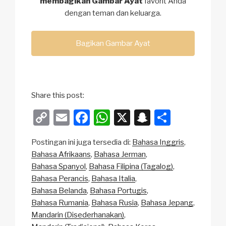
membagikan Gambar Ayat
favorit Anda
dengan teman dan keluarga.
Bagikan Gambar Ayat
Share this post:
C
E
F
W
X
S
S
o
m
a
h
n
h
Postingan ini juga tersedia di:
Bahasa Inggris
p
ail
c
at
a
ar
Bahasa Afrikaans
Bahasa Jerman
y
e
s
p
e
Bahasa Spanyol
Bahasa Filipina (Tagalog)
Li
b
A
c
Bahasa Perancis
Bahasa Italia
Bahasa Belanda
Bahasa Portugis
n
o
p
h
Bahasa Rumania
Bahasa Rusia
Bahasa Jepang
k
o
p
at
Mandarin (Disederhanakan)