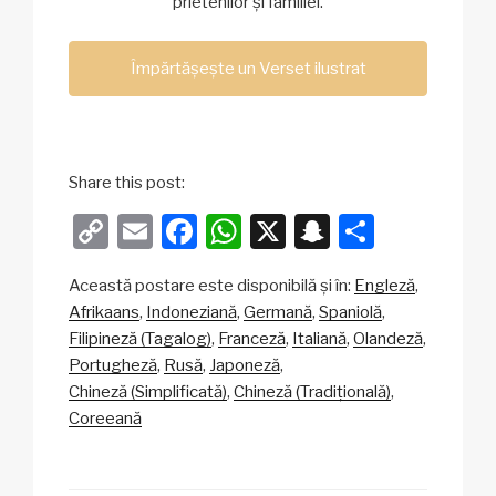
prietenilor și familiei.
Împărtășește un Verset ilustrat
Share this post:
C
E
F
W
X
S
P
o
m
a
h
n
ar
Această postare este disponibilă și în:
Engleză
p
ail
c
at
a
ta
Afrikaans
Indoneziană
Germană
Spaniolă
y
e
s
p
je
Filipineză (Tagalog)
Franceză
Italiană
Olandeză
Li
b
A
c
az
Portugheză
Rusă
Japoneză
Chineză (Simplificată)
Chineză (Tradițională)
n
o
p
h
ă
Coreeană
k
o
p
at
k