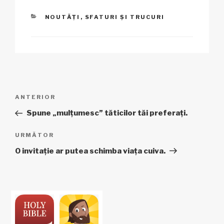
CATEGORII
NOUTĂȚI
,
SFATURI ȘI TRUCURI
Navigare
Articol
ANTERIOR
în
anterior
Spune „mulțumesc” tăticilor tăi preferați.
articole
Articolul
URMĂTOR
următor
O invitație ar putea schimba viața cuiva.