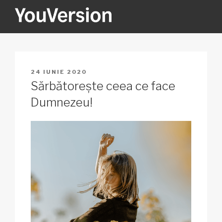
Sari
la
conținut
YOUVERSION
Seeking God every day.
PUBLICAT
24 IUNIE 2020
PE
Sărbătorește ceea ce face
Dumnezeu!