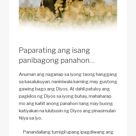
Paparating ang isang
panibagong panahon…
Anuman ang naganap sa iyong taong hanggang
sa kasalukuyan, naniniwala kaming may gustong
gawing bago ang Diyos. At dahil patuloy ang
pagkilos ng Diyos sa iyong buhay, mahaharap
mo ang kahit anong panahon nang may buong
katiyakan na lulubusin ng Diyos ang pinasimulan
Niya sa iyo.
Panandaliang tumigil upang ipagdiwang ang