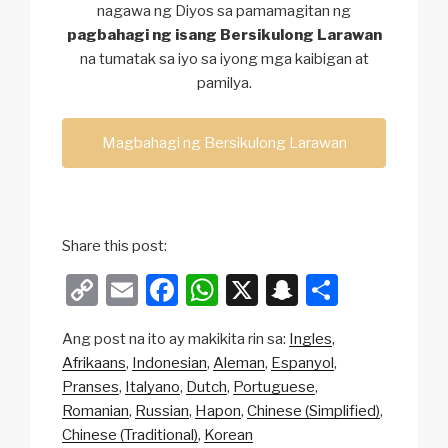
nagawa ng Diyos sa pamamagitan ng
pagbahagi ng isang Bersikulong Larawan
na tumatak sa iyo sa iyong mga kaibigan at
pamilya.
Magbahagi ng Bersikulong Larawan
Share this post:
C
E
F
W
X
S
S
o
m
a
h
n
h
Ang post na ito ay makikita rin sa:
Ingles
p
ail
c
at
a
ar
Afrikaans
Indonesian
Aleman
Espanyol
y
e
s
p
e
Pranses
Italyano
Dutch
Portuguese
Li
b
A
c
Romanian
Russian
Hapon
Chinese (Simplified)
Chinese (Traditional)
Korean