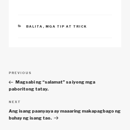
n
o
p
h
k
o
p
at
k
CATEGORIES
BALITA
,
MGA TIP AT TRICK
Post
Previous
PREVIOUS
navigation
Post
Magsabi ng “salamat” sa iyong mga
paboritong tatay.
Next
NEXT
Post
Ang isang paanyaya ay maaaring makapagbago ng
buhay ng isang tao.