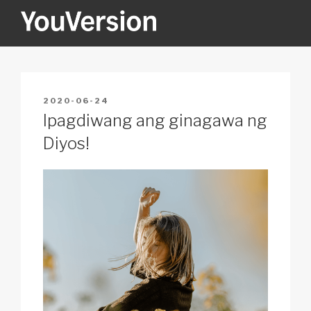
Skip
to
content
YOUVERSION
Seeking God every day.
POSTED
2020-06-24
ON
Ipagdiwang ang ginagawa ng
Diyos!