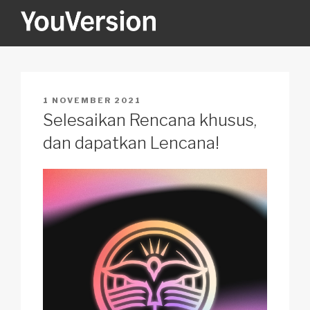
Skip
to
content
YOUVERSION
Seeking God every day.
POSTED
1 NOVEMBER 2021
ON
Selesaikan Rencana khusus,
dan dapatkan Lencana!