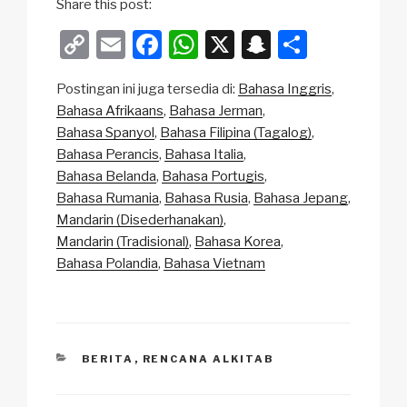
Share this post:
C
E
F
W
X
S
S
o
m
a
h
n
h
Postingan ini juga tersedia di:
Bahasa Inggris
p
ail
c
at
a
ar
Bahasa Afrikaans
Bahasa Jerman
y
e
s
p
e
Bahasa Spanyol
Bahasa Filipina (Tagalog)
Li
b
A
c
Bahasa Perancis
Bahasa Italia
Bahasa Belanda
Bahasa Portugis
n
o
p
h
Bahasa Rumania
Bahasa Rusia
Bahasa Jepang
k
o
p
at
Mandarin (Disederhanakan)
k
Mandarin (Tradisional)
Bahasa Korea
Bahasa Polandia
Bahasa Vietnam
CATEGORIES
BERITA
,
RENCANA ALKITAB