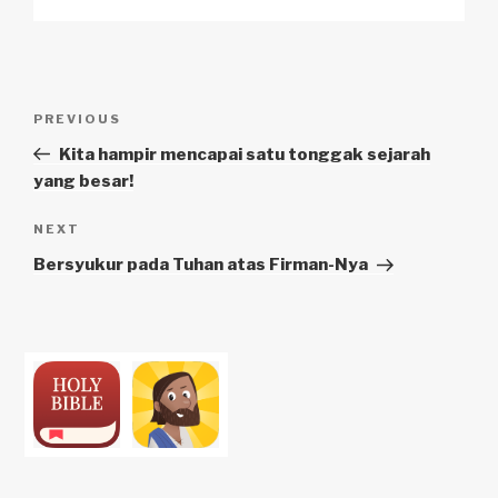
Navigasi
Previous
PREVIOUS
pos
Post
Kita hampir mencapai satu tonggak sejarah
yang besar!
Next
NEXT
Post
Bersyukur pada Tuhan atas Firman-Nya