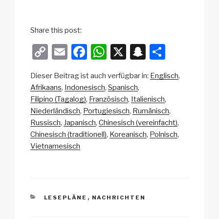
Share this post:
C
E
F
W
X
S
T
o
m
a
h
n
eil
Dieser Beitrag ist auch verfügbar in:
Englisch
p
ail
c
at
a
e
Afrikaans
Indonesisch
Spanisch
y
e
s
p
n
Filipino (Tagalog)
Französisch
Italienisch
Li
b
A
c
Niederländisch
Portugiesisch
Rumänisch
Russisch
Japanisch
Chinesisch (vereinfacht)
n
o
p
h
Chinesisch (traditionell)
Koreanisch
Polnisch
k
o
p
at
Vietnamesisch
k
KATEGORIEN
LESEPLÄNE
,
NACHRICHTEN