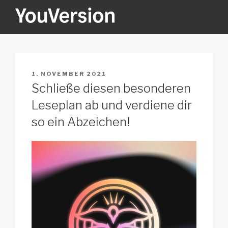
Zum
Inhalt
springen
YOUVERSION
Seeking God every day.
VERÖFFENTLICHT
1. NOVEMBER 2021
AM
Schließe diesen besonderen
Leseplan ab und verdiene dir
so ein Abzeichen!