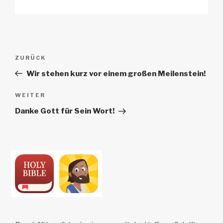
Beitrags-
Vorheriger
ZURÜCK
Navigation
Beitrag
Wir stehen kurz vor einem großen Meilenstein!
Nächster
WEITER
Beitrag
Danke Gott für Sein Wort!