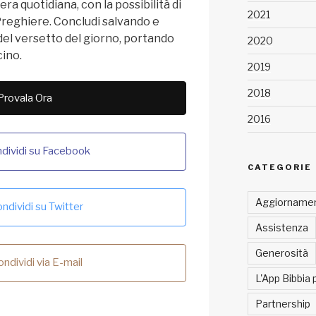
ra quotidiana, con la possibilità di
2021
i Preghiere. Concludi salvando e
el versetto del giorno, portando
2020
cino.
2019
2018
Provala Ora
2016
dividi su Facebook
CATEGORIE
Aggiornamen
ndividi su Twitter
Assistenza
Generosità
ndividi via E-mail
L'App Bibbia 
Partnership