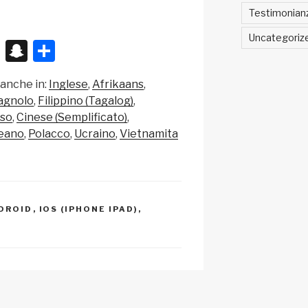
Testimonian
Uncategoriz
X
S
C
n
o
 anche in:
Inglese
Afrikaans
a
n
agnolo
Filippino (Tagalog)
p
di
so
Cinese (Semplificato)
c
vi
eano
Polacco
Ucraino
Vietnamita
h
di
at
DROID
,
IOS (IPHONE IPAD)
,