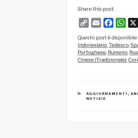
Share this post:
C
E
F
W
o
m
a
h
Questo post è disponibile
p
ail
c
at
Indonesiano
Tedesco
Sp
y
e
s
Portoghese
Rumeno
Rus
Li
b
A
Cinese (Tradizionale)
Cor
n
o
p
k
o
p
k
CATEGORIE
AGGIORNAMENTI
,
AN
NOTIZIE