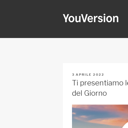
Salta
al
contenuto
YOUVERSI
Seeking God every day.
PUBBLICATO
3 APRILE 2022
IL
Ti presentiamo l
del Giorno