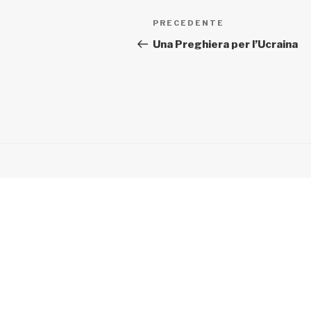
Navigazione
Articolo
PRECEDENTE
articoli
precedente:
Una Preghiera per l’Ucraina