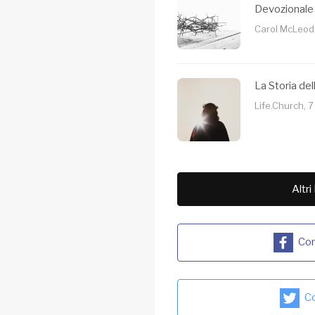
Devozionale
Carol McLeod,
La Storia de
Life.Church, 7
Altri
Con
Co