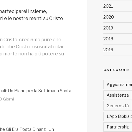
2021
 partecipare! Insieme,
2020
i e le nostre menti su Cristo
2019
2018
on Cristo, crediamo pure che
do che Cristo, risuscitato dai
2016
la morte non ha più potere su
CATEGORIE
Aggiornamen
nali: Un Piano per la Settimana Santa
Assistenza
0 Giorni
Generosità
L'App Bibbia 
Partnership
che Gli Era Posta Dinanzi: Un