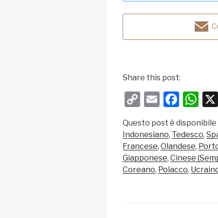
Co
Share this post:
C
E
F
W
o
m
a
h
Questo post è disponibile
p
ail
c
at
Indonesiano
Tedesco
Sp
y
e
s
Francese
Olandese
Port
Li
b
A
Giapponese
Cinese (Semp
Coreano
Polacco
Ucrain
n
o
p
k
o
p
k