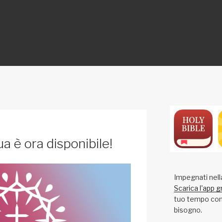
ON
a è ora disponibile!
Impegnati nell
Scarica l'app g
tuo tempo con 
bisogno.