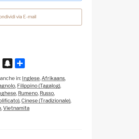
ndividi via E-mail
X
S
C
n
o
 anche in:
Inglese
Afrikaans
a
n
agnolo
Filippino (Tagalog)
p
di
oghese
Rumeno
Russo
c
vi
lificato)
Cinese (Tradizionale)
o
Vietnamita
h
di
at