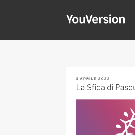
Salta
al
contenuto
YOUVERSI
Seeking God every day.
PUBBLICATO
3 APRILE 2022
IL
La Sfida di Pasqu